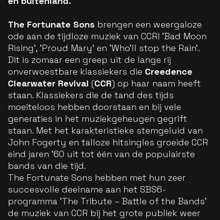
en buitenland.
The Fortunate Sons
brengen een weergaloze
ode aan de tijdloze muziek van CCR! 'Bad Moon
Rising', 'Proud Mary' en 'Who’ll stop the Rain'.
Dit is zomaar een greep uit de lange rij
onverwoestbare klassiekers die
Creedence
Clearwater Revival
(
CCR
) op haar naam heeft
staan. Klassiekers die de tand des tijds
moeiteloos hebben doorstaan en bij vele
generaties in het muziekgeheugen gegrift
staan. Met het karakteristieke stemgeluid van
John Fogerty en talloze hitsingles groeide CCR
eind jaren ’60 uit tot één van de populairste
bands van die tijd.
The Fortunate Sons hebben met hun zeer
succesvolle deelname aan het SBS6-
programma 'The Tribute – Battle of the Bands'
de muziek van CCR bij het grote publiek weer