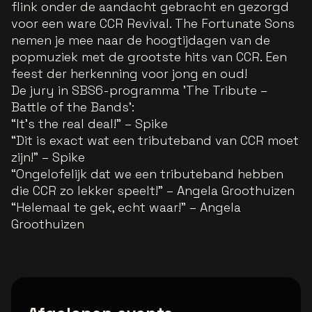
flink onder de aandacht gebracht en gezorgd
voor een ware CCR Revival. The Fortunate Sons
nemen je mee naar de hoogtijdagen van de
popmuziek met de grootste hits van CCR. Een
feest der herkenning voor jong en oud!
De jury in SBS6-programma 'The Tribute –
Battle of the Bands':
“
It’s the real deal!
” – Spike
“
Dit is exact wat een tributeband van CCR moet
zijn!
” – Spike
“
Ongelofelijk dat we een tributeband hebben
die CCR zo lekker speelt!
” – Angela Groothuizen
“
Helemaal te gek, echt waar!
” – Angela
Groothuizen