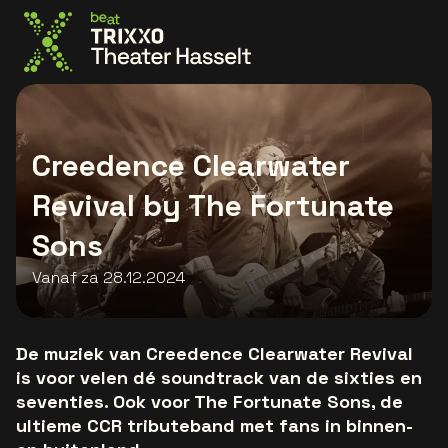
Ga naar de homepage
Creedence Clearwater
Revival by The Fortunate
Sons
Vanaf za 28.12.2024
De muziek van Creedence Clearwater Revival
is voor velen dé soundtrack van de sixties en
seventies. Ook voor The Fortunate Sons, de
ultieme CCR tributeband met fans in binnen-