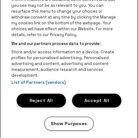
you see may not be as relevant to you. You can
Ga naar de website van Het logo van
Ga naar de 
Ga naar de websit
resurface this menu to change your choices or
withdraw consent at any time by clicking the Manage
my cookies link on the bottom of the webpage. Your
Ga naar de website v
choices will have effect within our Website. For more
Ga naar de website van Holiday Inn
Trixxo Theater Hasselt is een deel van
be•at
Ga naar de w
details, refer to our Privacy Policy.
Trixxo Theater Hasselt
We and our partners process data to provide:
Gouverneur Verwilghensingel 70, 3500 Hasselt
Store and/or access information on a device. Create
Be-At Venues
profiles for personalised advertising. Personalised
Schijnpoortweg 119, 2170 Antwerpen
advertising and content, advertising and content
BTW (BE) 0461.051.688 - RPR Antwerpen
measurement, audience research and services
BNP Paribas Fortis - IBAN: BE93 2200 4925 0067 - BIC:
development.
List of Partners (vendors)
GEBABEBB
© be•at - Alle rechten voorbehouden
Reject All
Accept All
Proclaimer
Cookies
Manage my cookies
Privacy
Algemene voorwaarden
Show Purposes