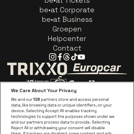
be•at Tickets
be•at Corporate
be•at Business
Groepen
Helpcenter
Contact
Instagram
Facebook
Threads
Tiktok
Youtube
Ga naar de webs
Ga naar de website van Trixxo
We Care About Your Privacy
Ga naar de website van Voka Limburg
Ga naar de website van 
We and our
128
partners store and access personal
data, like browsing data or unique identifiers, on your
Ga naar de website van Re
device. Selecting Accept All enables tracking
Ga naar de website van Coca-Cola
Ga naar de 
technologies to support the purposes shown under we
and our partners process data to provide. Selecting
Reject All or withdrawing your consent will disable
Ga naar de website van Champagne Pomm
Ga naar de website van
them. If trackers are disabled, some content and ads