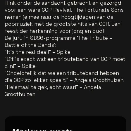
flink onder de aandacht gebracht en gezorgd
voor een ware CCR Revival. The Fortunate Sons
nemen je mee naar de hoogtijdagen van de
popmuziek met de grootste hits van CCR. Een
feest der herkenning voor jong en oud!
De jury in SBS6-programma 'The Tribute –
Battle of the Bands':
“
It’s the real deal!
” – Spike
“
Dit is exact wat een tributeband van CCR moet
zijn!
” – Spike
“
Ongelofelijk dat we een tributeband hebben
die CCR zo lekker speelt!
” – Angela Groothuizen
“
Helemaal te gek, echt waar!
” – Angela
Groothuizen