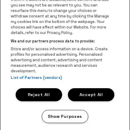
you see may not be as relevant to you. You can
Ga naar de website van Het logo van
Ga naar de 
Ga naar de websit
resurface this menu to change your choices or
withdraw consent at any time by clicking the Manage
my cookies link on the bottom of the webpage. Your
Ga naar de website v
choices will have effect within our Website. For more
Ga naar de website van Holiday Inn
Trixxo Theater Hasselt is een deel van
be•at
Ga naar de w
details, refer to our Privacy Policy.
Trixxo Theater Hasselt
We and our partners process data to provide:
Gouverneur Verwilghensingel 70, 3500 Hasselt
Store and/or access information on a device. Create
Be-At Venues
profiles for personalised advertising. Personalised
Schijnpoortweg 119, 2170 Antwerpen
advertising and content, advertising and content
BTW (BE) 0461.051.688 - RPR Antwerpen
measurement, audience research and services
BNP Paribas Fortis - IBAN: BE93 2200 4925 0067 - BIC:
development.
List of Partners (vendors)
GEBABEBB
© be•at - Alle rechten voorbehouden
Reject All
Accept All
Proclaimer
Cookies
Manage my cookies
Privacy
Algemene voorwaarden
Show Purposes