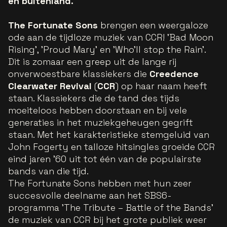
en buitenland.
The Fortunate Sons
brengen een weergaloze
ode aan de tijdloze muziek van CCR! 'Bad Moon
Rising', 'Proud Mary' en 'Who’ll stop the Rain'.
Dit is zomaar een greep uit de lange rij
onverwoestbare klassiekers die
Creedence
Clearwater Revival
(
CCR
) op haar naam heeft
staan. Klassiekers die de tand des tijds
moeiteloos hebben doorstaan en bij vele
generaties in het muziekgeheugen gegrift
staan. Met het karakteristieke stemgeluid van
John Fogerty en talloze hitsingles groeide CCR
eind jaren ’60 uit tot één van de populairste
bands van die tijd.
The Fortunate Sons hebben met hun zeer
succesvolle deelname aan het SBS6-
programma 'The Tribute – Battle of the Bands'
de muziek van CCR bij het grote publiek weer