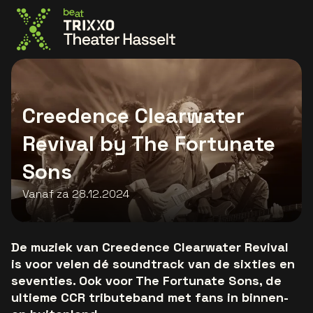
Ga naar de homepage
Creedence Clearwater
Revival by The Fortunate
Sons
Vanaf za 28.12.2024
De muziek van Creedence Clearwater Revival
is voor velen dé soundtrack van de sixties en
seventies. Ook voor The Fortunate Sons, de
ultieme CCR tributeband met fans in binnen-