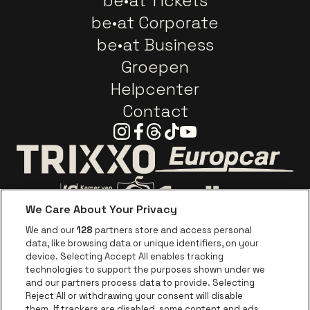
be•at Tickets
be•at Corporate
be•at Business
Groepen
Helpcenter
Contact
Instagram
Facebook
Threads
Tiktok
Youtube
Ga naar de webs
Ga naar de website van Trixxo
We Care About Your Privacy
Ga naar de website van Voka Limburg
Ga naar de website van 
We and our
128
partners store and access personal
data, like browsing data or unique identifiers, on your
Ga naar de website van Re
device. Selecting Accept All enables tracking
Ga naar de website van Coca-Cola
Ga naar de 
technologies to support the purposes shown under we
and our partners process data to provide. Selecting
Reject All or withdrawing your consent will disable
Ga naar de website van Champagne Pomm
Ga naar de website van
them. If trackers are disabled, some content and ads