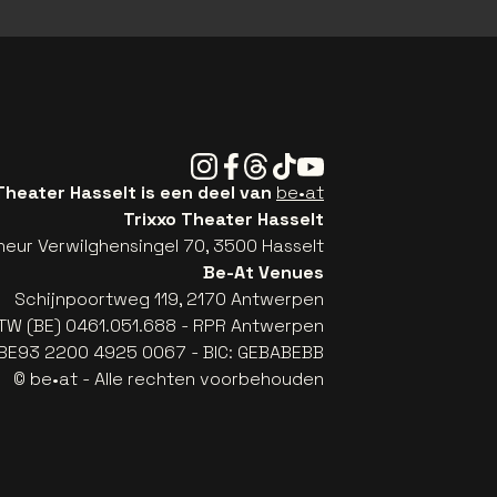
Instagram
Facebook
Threads
Tiktok
Youtube
Theater Hasselt is een deel van
be•at
Trixxo Theater Hasselt
eur Verwilghensingel 70, 3500 Hasselt
Be-At Venues
Schijnpoortweg 119, 2170 Antwerpen
TW (BE) 0461.051.688 - RPR Antwerpen
: BE93 2200 4925 0067 - BIC: GEBABEBB
© be•at - Alle rechten voorbehouden