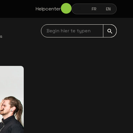
Helpcenter
NL
FR
EN
NEDERLANDS
FRANÇAIS
ENGLISH
Begin hier te typen navbar
ws