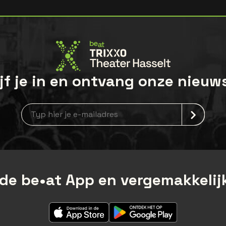
jf je in en ontvang onze nieuw
Nieuwsbrief aanmelding
de be•at App en vergemakkelijk