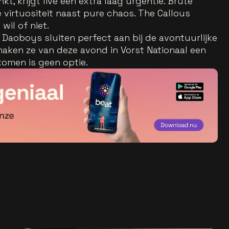
kt, krijgt live een extra laag urgentie. Brute
e virtuositeit naast pure chaos. The Callous
wil of niet.
Daoboys sluiten perfect aan bij de avontuurlijke
maken ze van deze avond in Vorst Nationaal een
nkomen is geen optie.