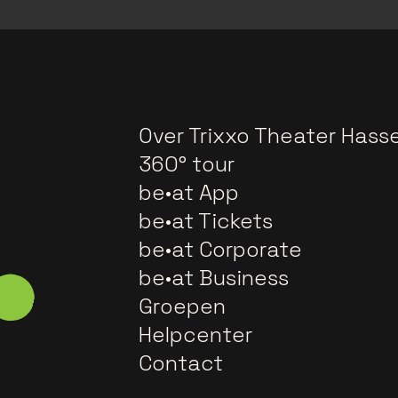
Over Trixxo Theater Hasse
360° tour
be•at App
be•at Tickets
be•at Corporate
be•at Business
Groepen
Helpcenter
Contact