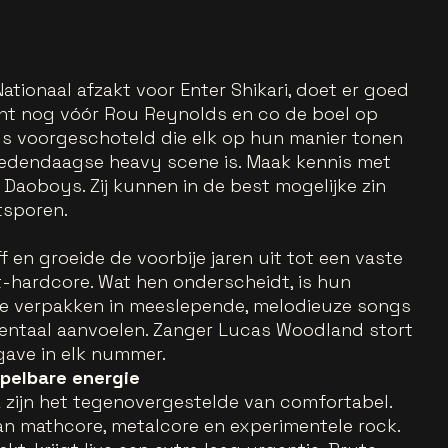
tionaal afzakt voor Enter Shikari, doet er goed
Want nog vóór Rou Reynolds en co de boel op
nds voorgeschoteld die elk op hun manier tonen
hedendaagse heavy scene is. Maak kennis met
Daoboys. Zij kunnen in de best mogelijke zin
tsporen.
 en groeide de voorbije jaren uit tot een vaste
hardcore. Wat hen onderscheidt, is hun
e verpakken in meeslepende, melodieuze songs
entaal aanvoelen. Zanger Lucas Woodland stort
rgave in elk nummer.
pelbare energie
 zijn het tegenovergestelde van comfortabel.
an mathcore, metalcore en experimentele rock.