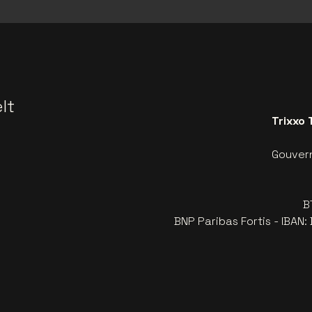
lt
Trixxo 
Gouvern
B
BNP Paribas Fortis - IBAN