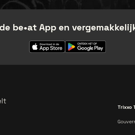
de be•at App en vergemakkelijk
lt
Trixxo 
Gouvern