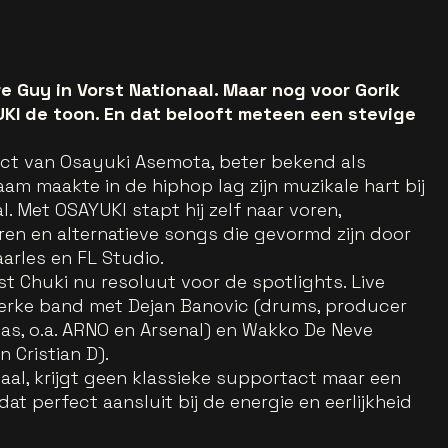
 Guy in Vorst Nationaal. Maar nog voor Gorik
KI de toon. En dat belooft meteen een stevige
ject van Osayuki Asemota, beter bekend als
aam maakte in de hiphop lag zijn muzikale hart bij
l. Met OSAYUKI stapt hij zelf naar voren,
n en alternatieve songs die gevormd zijn door
arles en FL Studio.
t Chuki nu resoluut voor de spotlights. Live
terke band met Dejan Banovic (drums, producer
(bas, o.a. ARNO en Arsenal) en Wakko De Neve
n Cristian D).
onaal, krijgt geen klassieke supportact maar een
 perfect aansluit bij de energie en eerlijkheid