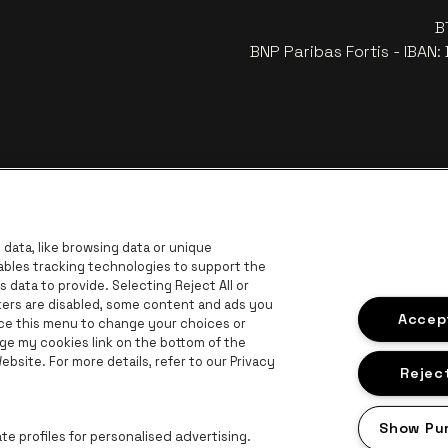
B
BNP Paribas Fortis - IBAN
data, like browsing data or unique
nables tracking technologies to support the
data to provide. Selecting Reject All or
ckers are disabled, some content and ads you
ar de website van Europcar
Ga naar de website van Voka Limburg
Accept
Ga
ace this menu to change your choices or
Ga naar de website van Jup
ge my cookies link on the bottom of the
Ga naar de website van Het logo van 
G
bsite. For more details, refer to our Privacy
Ga naar d
bsite van Champagne Pommery
Reject
naar de website van Het logo van Jameson in offwhite
n Aperol
Show Pu
Ga naar de website van Lotto
e profiles for personalised advertising.