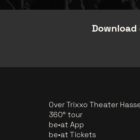
Download 
Over Trixxo Theater Hasse
360° tour
be•at App
be•at Tickets