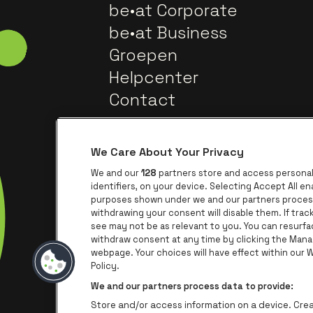
be•at Corporate
be•at Business
Groepen
Helpcenter
Contact
We Care About Your Privacy
We and our
128
partners store and access personal 
identifiers, on your device. Selecting Accept All e
purposes shown under we and our partners process 
withdrawing your consent will disable them. If tra
Ga na
Ga naar de website van Trixxo
see may not be as relevant to you. You can resurf
withdraw consent at any time by clicking the Mana
webpage. Your choices will have effect within our We
Ga naar de we
Ga 
Ga naar de website van Het logo va
Policy.
We and our partners process data to provide:
Store and/or access information on a device. Creat