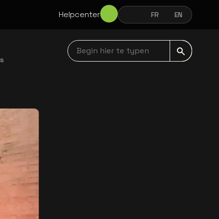
Helpcenter
NL
FR
EN
NEDERLANDS
FRANÇAIS
ENGLISH
Begin hier te typen navbar
ws