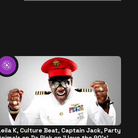
WILD HEARTS [trailer]
Leila K, Culture Beat, Captain Jack, Party
Animals en Da Rick op 'I love the 90's'