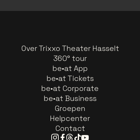
Over Trixxo Theater Hasselt
360° tour
be•at App
be•at Tickets
be•at Corporate
be•at Business
Groepen
Helpcenter
Contact
Instagram
Facebook
Threads
Tiktok
Youtube