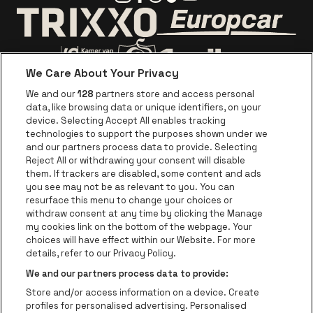
Ga naar de webs
Ga naar de website van Trixxo
We Care About Your Privacy
Ga naar de website van Voka Limburg
Ga naar de website van 
We and our
128
partners store and access personal
data, like browsing data or unique identifiers, on your
Ga naar de website van Re
device. Selecting Accept All enables tracking
Ga naar de website van Coca-Cola
Ga naar de 
technologies to support the purposes shown under we
and our partners process data to provide. Selecting
Reject All or withdrawing your consent will disable
Ga naar de website van Champagne Pomm
Ga naar de website van
them. If trackers are disabled, some content and ads
you see may not be as relevant to you. You can
Ga naar de website van Het logo van
Ga naar de 
Ga naar de websit
resurface this menu to change your choices or
withdraw consent at any time by clicking the Manage
my cookies link on the bottom of the webpage. Your
Ga naar de website v
choices will have effect within our Website. For more
Ga naar de website van Holiday Inn
Trixxo Theater Hasselt is een deel van
be•at
Ga naar de w
details, refer to our Privacy Policy.
Trixxo Theater Hasselt
We and our partners process data to provide:
Gouverneur Verwilghensingel 70, 3500 Hasselt
Store and/or access information on a device. Create
Be-At Venues
profiles for personalised advertising. Personalised
Schijnpoortweg 119, 2170 Antwerpen