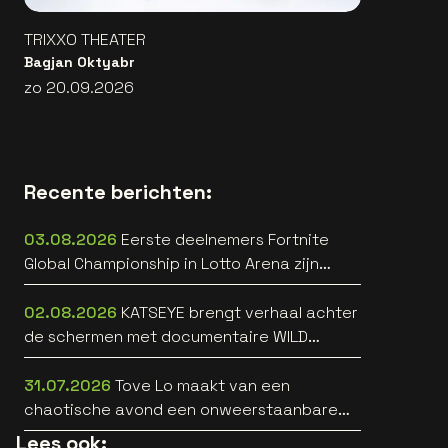
TRIXXO THEATER
Bagjan Oktyabr
zo 20.09.2026
Recente berichten:
03.08.2026
Eerste deelnemers Fortnite
Global Championship in Lotto Arena zijn
bekend
02.08.2026
KATSEYE brengt verhaal achter
de schermen met documentaire WILD
HEARTS [trailer]
31.07.2026
Tove Lo maakt van een
chaotische avond een onweerstaanbare
popsong
Lees ook: