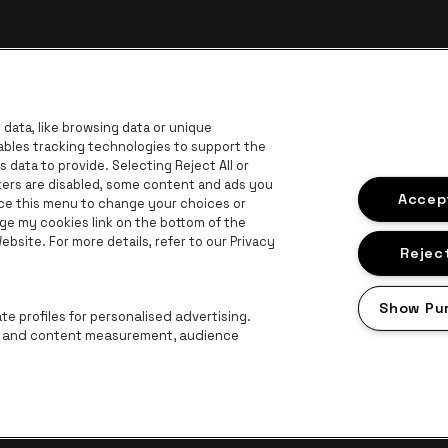
data, like browsing data or unique
nables tracking technologies to support the
data to provide. Selecting Reject All or
ckers are disabled, some content and ads you
ar de website van Europcar
Ga naar de website van Voka Limburg
Accept
Ga
ace this menu to change your choices or
Ga naar de website van Jup
ge my cookies link on the bottom of the
Ga naar de website van Het logo van 
G
bsite. For more details, refer to our Privacy
Ga naar d
bsite van Champagne Pommery
Reject
naar de website van Het logo van Jameson in offwhite
n Aperol
Show Pu
Ga naar de website van Lotto
e profiles for personalised advertising.
ng and content measurement, audience
roclaimer
Cookies
Manage my cookies
Privacy
Algemene voorwaard