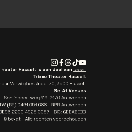
Instagram
Facebook
Threads
Tiktok
Youtube
Theater Hasselt is een deel van
be•at
Trixxo Theater Hasselt
eur Verwilghensingel 70, 3500 Hasselt
Be-At Venues
Schijnpoortweg 119, 2170 Antwerpen
TW (BE) 0461.051.688 - RPR Antwerpen
: BE93 2200 4925 0067 - BIC: GEBABEBB
© be•at - Alle rechten voorbehouden