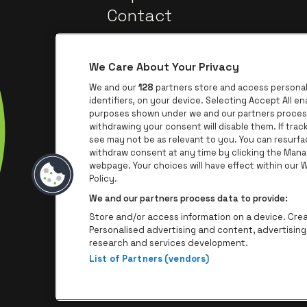
Contact
We Care About Your Privacy
We and our
128
partners store and access personal 
identifiers, on your device. Selecting Accept All e
purposes shown under we and our partners process 
withdrawing your consent will disable them. If tra
Ga na
Ga naar de website van Trixxo
see may not be as relevant to you. You can resurf
withdraw consent at any time by clicking the Mana
webpage. Your choices will have effect within our We
Ga naar de we
Ga 
Ga naar de website van Het logo va
Policy.
We and our partners process data to provide:
Store and/or access information on a device. Creat
Personalised advertising and content, advertisi
research and services development.
List of Partners (vendors)
P