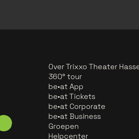
Over Trixxo Theater Hasse
360° tour
be•at App
be•at Tickets
be•at Corporate
be•at Business
Groepen
Helpcenter