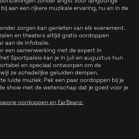
oorstellingen zonder angst voor langdurige
ij aan een rijkere muzikale ervaring, nu en in de
 zonder zorgen kan genieten van elk evenement.
alen en theaters altijd gratis oordoppen
r aan de infobalie.
r een samenwerking met de expert in
het Sportpaleis kan je in juli en augustus hun
mfortabel en speciaal ontworpen om de
wijl ze schadelijke geluiden dempen.
 te luide muziek. Pak een paar oordoppen bij je
de show met de wetenschap dat je goed voor je
 gewone oordoppen en EarBeanz.