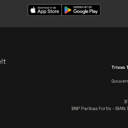
lt
Trixxo 
Gouvern
B
BNP Paribas Fortis - IBAN