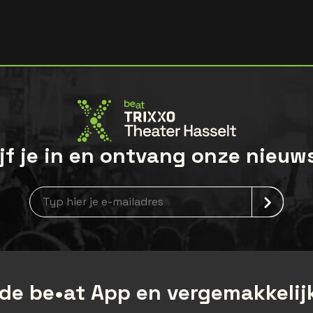
jf je in en ontvang onze nieuw
Nieuwsbrief aanmelding
de be•at App en vergemakkelijk