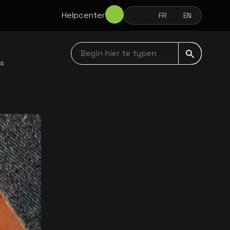
Helpcenter
NL
FR
EN
NEDERLANDS
FRANÇAIS
ENGLISH
Begin hier te typen navbar
ws