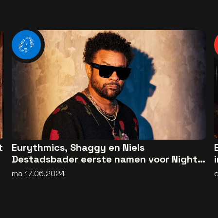
t
Eurythmics, Shaggy en Niels
Destadsbader eerste namen voor Night
of the Proms 2024
ma 17.06.2024