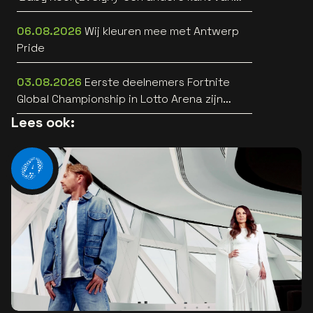
zich horen [video]
06.08.2026
Wij kleuren mee met Antwerp
Pride
03.08.2026
Eerste deelnemers Fortnite
Global Championship in Lotto Arena zijn
bekend
Lees ook: