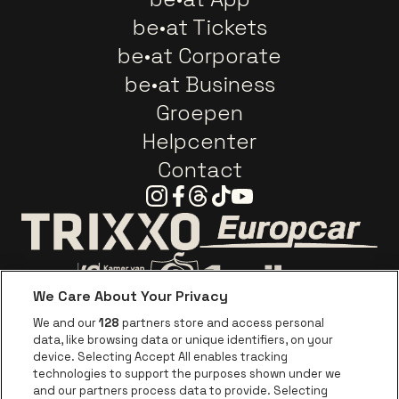
be•at Tickets
be•at Corporate
be•at Business
Groepen
Helpcenter
Contact
Instagram
Facebook
Threads
Tiktok
Youtube
Ga naar de webs
Ga naar de website van Trixxo
We Care About Your Privacy
Ga naar de website van Voka Limburg
Ga naar de website van 
We and our
128
partners store and access personal
data, like browsing data or unique identifiers, on your
Ga naar de website van Re
device. Selecting Accept All enables tracking
Ga naar de website van Coca-Cola
Ga naar de 
technologies to support the purposes shown under we
and our partners process data to provide. Selecting