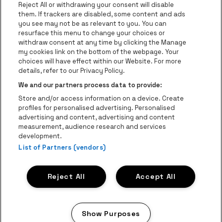
Reject All or withdrawing your consent will disable
Ga naar de website van Champagne Pomm
Ga naar de website van
them. If trackers are disabled, some content and ads
you see may not be as relevant to you. You can
Ga naar de website van Het logo van
Ga naar de 
Ga naar de websit
resurface this menu to change your choices or
withdraw consent at any time by clicking the Manage
my cookies link on the bottom of the webpage. Your
Ga naar de website v
choices will have effect within our Website. For more
Ga naar de website van Holiday Inn
Trixxo Theater Hasselt is een deel van
be•at
Ga naar de w
details, refer to our Privacy Policy.
Trixxo Theater Hasselt
We and our partners process data to provide:
Gouverneur Verwilghensingel 70, 3500 Hasselt
Store and/or access information on a device. Create
Be-At Venues
profiles for personalised advertising. Personalised
Schijnpoortweg 119, 2170 Antwerpen
advertising and content, advertising and content
BTW (BE) 0461.051.688 - RPR Antwerpen
measurement, audience research and services
BNP Paribas Fortis - IBAN: BE93 2200 4925 0067 - BIC:
development.
GEBABEBB
List of Partners (vendors)
© be•at - Alle rechten voorbehouden
Reject All
Accept All
Proclaimer
Cookies
Manage my cookies
Privacy
Algemene voorwaarden
Show Purposes