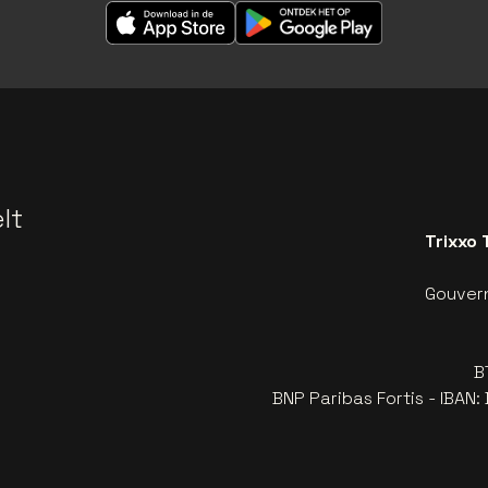
lt
Trixxo 
Gouvern
B
BNP Paribas Fortis - IBAN