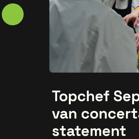
Topchef Se
van concer
statement