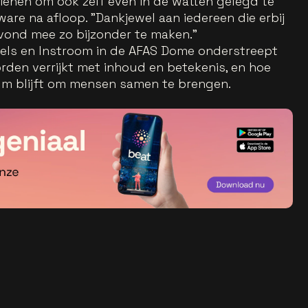
ienen om ook zelf even in de watten gelegd te
ware na afloop. "Dankjewel aan iedereen die erbij
vond mee zo bijzonder te maken."
els en Instroom in de AFAS Dome onderstreept
den verrijkt met inhoud en betekenis, en hoe
m blijft om mensen samen te brengen.