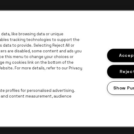
data, like browsing data or unique
nables tracking technologies to support the
data to provide. Selecting Reject All or
ckers are disabled, some content and ads you
ar de website van Europcar
Ga naar de website van Voka Limburg
Accept
Ga
ace this menu to change your choices or
Ga naar de website van Jup
ge my cookies link on the bottom of the
Ga naar de website van Het logo van 
G
bsite. For more details, refer to our Privacy
Ga naar d
bsite van Champagne Pommery
Reject
naar de website van Het logo van Jameson in offwhite
n Aperol
Show Pu
Ga naar de website van Lotto
e profiles for personalised advertising.
ng and content measurement, audience
roclaimer
Cookies
Manage my cookies
Privacy
Algemene voorwaard