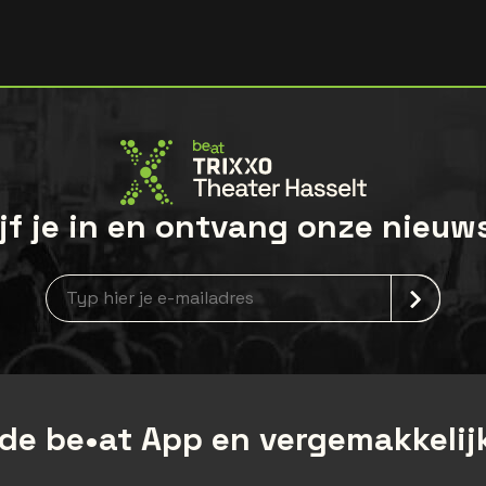
jf je in en ontvang onze nieuw
Nieuwsbrief aanmelding
de be•at App en vergemakkelijk