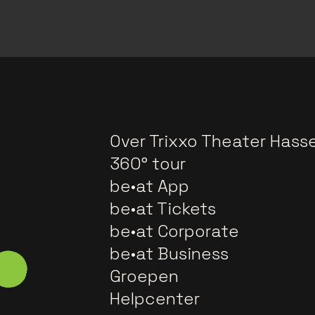
Over Trixxo Theater Hasse
360° tour
be•at App
be•at Tickets
be•at Corporate
be•at Business
Groepen
Helpcenter