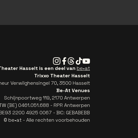
Instagram
Facebook
Threads
Tiktok
Youtube
Theater Hasselt is een deel van
be•at
Trixxo Theater Hasselt
eur Verwilghensingel 70, 3500 Hasselt
Be-At Venues
Schijnpoortweg 119, 2170 Antwerpen
TW (BE) 0461.051.688 - RPR Antwerpen
: BE93 2200 4925 0067 - BIC: GEBABEBB
© be•at - Alle rechten voorbehouden