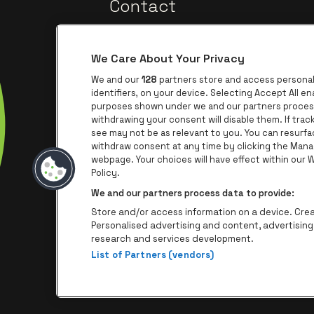
Contact
We Care About Your Privacy
We and our
128
partners store and access personal 
identifiers, on your device. Selecting Accept All e
purposes shown under we and our partners process 
withdrawing your consent will disable them. If tra
Ga na
Ga naar de website van Trixxo
see may not be as relevant to you. You can resurf
withdraw consent at any time by clicking the Mana
webpage. Your choices will have effect within our We
Ga naar de we
Ga 
Ga naar de website van Het logo va
Policy.
We and our partners process data to provide:
Store and/or access information on a device. Creat
Personalised advertising and content, advertisi
research and services development.
List of Partners (vendors)
P