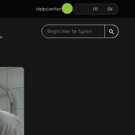
Helpcenter
NL
FR
EN
NEDERLANDS
FRANÇAIS
ENGLISH
Begin hier te typen navbar
ws