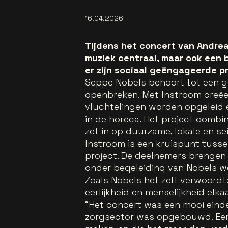
16.04.2026
Tijdens het concert van Andrea
muziek centraal, maar ook een b
er zijn sociaal geëngageerde p
Seppe Nobels behoort tot een g
openbreken. Met Instroom creëe
vluchtelingen worden opgeleid 
in de horeca. Het project combin
zet in op duurzame, lokale en 
Instroom is een kruispunt tusse
project. De deelnemers brengen h
onder begeleiding van Nobels w
Zoals Nobels het zelf verwoordt:
eerlijkheid en menselijkheid elka
“Het concert was een mooi eind
zorgsector was opgebouwd. Een 