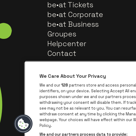
be•at Tickets
be•at Corporate
be•at Business
Groupes
Helpcenter
Contact
We Care About Your Privacy
We and our
128
partners store and access personal 
identifiers, on your device. Selecting Accept All e
purposes shown under we and our partners process 
withdrawing your consent will disable them. If tra
Visite
Visitez le site de Trixxo
see may not be as relevant to you. You can resurf
withdraw consent at any time by clicking the Mana
webpage. Your choices will have effect within our We
Visitez le sit
Vis
Visitez le site de Le logo de Aperol
Policy.
We and our partners process data to provide: