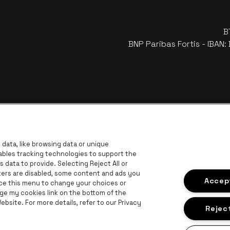
B
BNP Paribas Fortis - IBAN
data, like browsing data or unique
nables tracking technologies to support the
data to provide. Selecting Reject All or
ckers are disabled, some content and ads you
z le site de Europcar
Visitez le site de Voka Limburg
Accept
Vi
ace this menu to change your choices or
Visitez le site de Jupiler
ge my cookies link on the bottom of the
bsite. For more details, refer to our Privacy
Visitez le site de Le logo Lillet en b
V
Visitez le
e de Champagne Pommery
Reject
itez le site de Le logo Jameson en blanc cassé