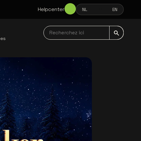
Helpcenter
NL
FR
EN
NEDERLANDS
FRANÇAIS
ENGLISH
Recherchez ici navbar
les