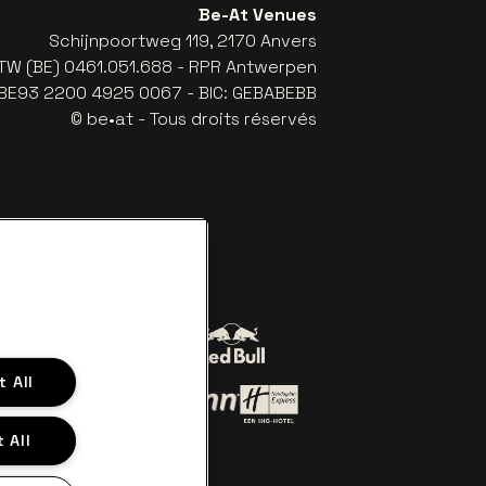
Be-At Venues
Schijnpoortweg 119, 2170 Anvers
TW (BE) 0461.051.688 - RPR Antwerpen
: BE93 2200 4925 0067 - BIC: GEBABEBB
© be•at - Tous droits réservés
Visitez le site de Red Bull
 All
sitez le site de Coca-Cola
lanc cassé
isitez le site de Het Belang van Limburg
Visitez le site de Holiday Inn 
 site de Croky
 All
Visitez le site de Holiday Inn