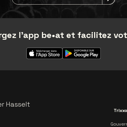
gez l'app be•at et facilitez vot
er Hasselt
Trixx
Gouvern