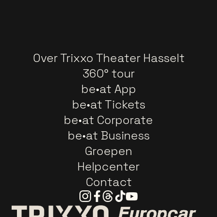
Over Trixxo Theater Hasselt
360° tour
be•at App
be•at Tickets
be•at Corporate
be•at Business
Groepen
Helpcenter
Contact
Instagram
Facebook
Threads
Tiktok
Youtube