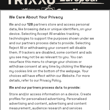
Ga naar de webs
Ga naar de website van Trixxo
We Care About Your Privacy
Ga naar de website van Voka Limburg
Ga naar de website van 
We and our
128
partners store and access personal
data, like browsing data or unique identifiers, on your
Ga naar de website van Re
device. Selecting Accept All enables tracking
Ga naar de website van Coca-Cola
Ga naar de 
technologies to support the purposes shown under we
and our partners process data to provide. Selecting
Reject All or withdrawing your consent will disable
Ga naar de website van Champagne Pomm
Ga naar de website van
them. If trackers are disabled, some content and ads
you see may not be as relevant to you. You can
Ga naar de website van Het logo van
Ga naar de 
Ga naar de websit
resurface this menu to change your choices or
withdraw consent at any time by clicking the Manage
my cookies link on the bottom of the webpage. Your
Ga naar de website v
choices will have effect within our Website. For more
Ga naar de website van Holiday Inn
Trixxo Theater Hasselt is een deel van
be•at
Ga naar de w
details, refer to our Privacy Policy.
Trixxo Theater Hasselt
We and our partners process data to provide:
Gouverneur Verwilghensingel 70, 3500 Hasselt
Store and/or access information on a device. Create
Be-At Venues
profiles for personalised advertising. Personalised
Schijnpoortweg 119, 2170 Antwerpen
advertising and content, advertising and content
BTW (BE) 0461.051.688 - RPR Antwerpen
measurement, audience research and services