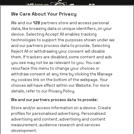
Ga naar de webs
Ga naar de website van Trixxo
We Care About Your Privacy
Ga naar de website van Voka Limburg
Ga naar de website van 
We and our
128
partners store and access personal
data, like browsing data or unique identifiers, on your
Ga naar de website van Re
device. Selecting Accept All enables tracking
Ga naar de website van Coca-Cola
Ga naar de 
technologies to support the purposes shown under we
and our partners process data to provide. Selecting
Reject All or withdrawing your consent will disable
Ga naar de website van Champagne Pomm
Ga naar de website van
them. If trackers are disabled, some content and ads
you see may not be as relevant to you. You can
Ga naar de website van Het logo van
Ga naar de 
Ga naar de websit
resurface this menu to change your choices or
withdraw consent at any time by clicking the Manage
my cookies link on the bottom of the webpage. Your
Ga naar de website v
choices will have effect within our Website. For more
Ga naar de website van Holiday Inn
Trixxo Theater Hasselt is een deel van
be•at
Ga naar de w
details, refer to our Privacy Policy.
Trixxo Theater Hasselt
We and our partners process data to provide:
Gouverneur Verwilghensingel 70, 3500 Hasselt
Store and/or access information on a device. Create
Be-At Venues
profiles for personalised advertising. Personalised
Schijnpoortweg 119, 2170 Antwerpen
advertising and content, advertising and content
BTW (BE) 0461.051.688 - RPR Antwerpen
measurement, audience research and services
BNP Paribas Fortis - IBAN: BE93 2200 4925 0067 - BIC:
development.