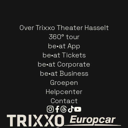
Over Trixxo Theater Hasselt
360° tour
be•at App
be•at Tickets
be•at Corporate
be•at Business
Groepen
Helpcenter
Contact
Instagram
Facebook
Threads
Tiktok
Youtube