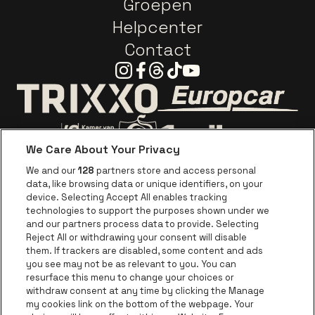
Groepen
Helpcenter
Contact
Instagram
Facebook
Threads
Tiktok
Youtube
Ga naar de webs
Ga naar de website van Trixxo
We Care About Your Privacy
Ga naar de website van Voka Limburg
Ga naar de website van 
We and our
128
partners store and access personal
data, like browsing data or unique identifiers, on your
Ga naar de website van Re
device. Selecting Accept All enables tracking
Ga naar de website van Coca-Cola
Ga naar de 
technologies to support the purposes shown under we
and our partners process data to provide. Selecting
Reject All or withdrawing your consent will disable
Ga naar de website van Champagne Pomm
Ga naar de website van
them. If trackers are disabled, some content and ads
you see may not be as relevant to you. You can
Ga naar de website van Het logo van
Ga naar de 
Ga naar de websit
resurface this menu to change your choices or
withdraw consent at any time by clicking the Manage
my cookies link on the bottom of the webpage. Your
Ga naar de website v