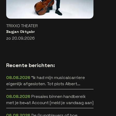
TRIXXO THEATER
Bagjan Oktyabr
zo 20.09.2026
Recente berichten:
08.08.2026
“Ik had mijn musicalcarriere
eigenlijk afgesloten. Tot plots Albert
Verlinde belde” [interview]
08.08.2026
Presales binnen handbereik
met je be•at Account [meld je vandaag aan]
06.08.2026
De Grungblavers of hoe