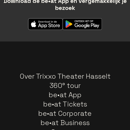
Download de be•at App en vergemakkelijk je
bezoek
Over Trixxo Theater Hasselt
360° tour
be•at App
be•at Tickets
be•at Corporate
be•at Business