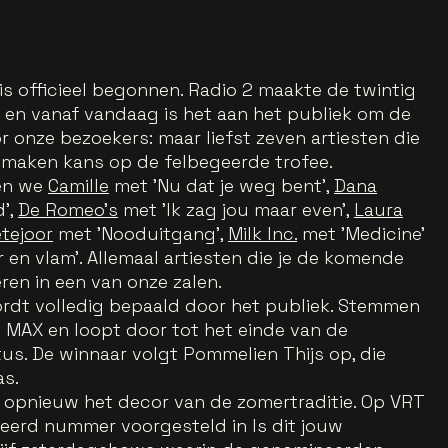
is officieel begonnen. Radio 2 maakte de twintig
n vanaf vandaag is het aan het publiek om de
or onze bezoekers: maar liefst zeven artiesten die
 maken kans op de felbegeerde trofee.
en we
Camille
met 'Nu dat je weg bent',
Dana
d',
De Romeo's
met 'Ik zag jou maar even',
Laura
tejoor
met 'Nooduitgang',
Milk Inc.
met 'Medicine'
 en vlam'. Allemaal artiesten die je de komende
en in een van onze zalen.
rdt volledig bepaald door het publiek. Stemmen
RT MAX en loopt door tot het einde van de
us. De winnaar volgt Pommelien Thijs op, die
as.
 opnieuw het decor van de zomertraditie. Op VRT
eerd nummer voorgesteld in Is dit jouw