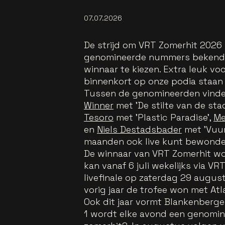
07.07.2026
De strijd om VRT Zomerhit 2026 
genomineerde nummers bekend e
winnaar te kiezen. Extra leuk vo
binnenkort op onze podia staan
Tussen de genomineerden vind
Winner
met 'De stilte van de sta
Tesoro
met 'Plastic Paradise',
Me
en
Niels Destadsbader
met 'Vuur
maanden ook live kunt bewonder
De winnaar van VRT Zomerhit wo
kan vanaf 6 juli wekelijks via V
livefinale op zaterdag 29 august
vorig jaar de trofee won met Atl
Ook dit jaar vormt Blankenberge
1 wordt elke avond een genomin