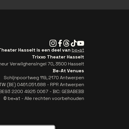
Instagram
Facebook
Threads
Tiktok
Youtube
Theater Hasselt is een deel van
be•at
Trixxo Theater Hasselt
eur Verwilghensingel 70, 3500 Hasselt
Be-At Venues
Schijnpoortweg 119, 2170 Antwerpen
TW (BE) 0461.051.688 - RPR Antwerpen
: BE93 2200 4925 0067 - BIC: GEBABEBB
© be•at - Alle rechten voorbehouden