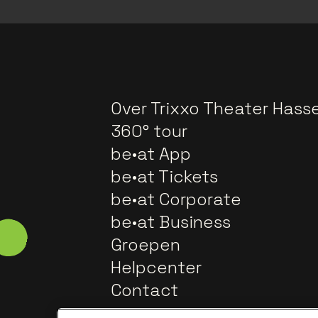
Over Trixxo Theater Hasse
360° tour
be•at App
be•at Tickets
be•at Corporate
be•at Business
Groepen
Helpcenter
Contact