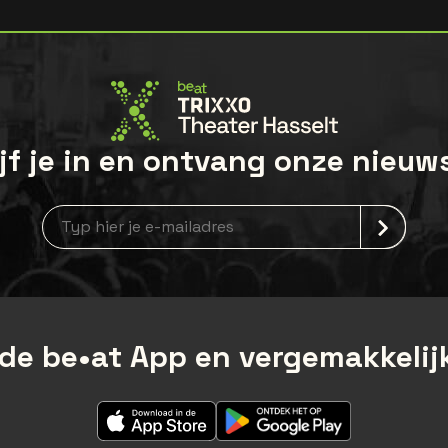
jf je in en ontvang onze nieuw
Nieuwsbrief aanmelding
de be•at App en vergemakkelijk