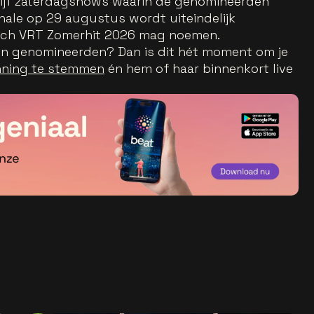
vijf zaterdagshows waarin de genomineerden
inale op 29 augustus wordt uiteindelijk
ch VRT Zomerhit 2026 mag noemen.
ven genomineerden? Dan is dit hét moment om je
inning te stemmen
én hem of haar binnenkort live