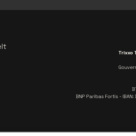
lt
Trixxo 
Gouvern
B
BNP Paribas Fortis - IBAN