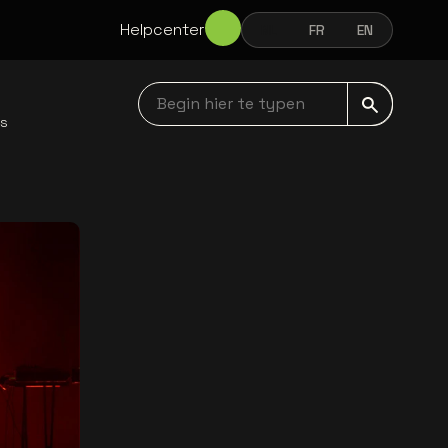
Helpcenter
NL
FR
EN
NEDERLANDS
FRANÇAIS
ENGLISH
Begin hier te typen navbar
ws