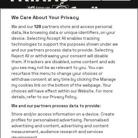
Ga naar de webs
Ga naar de website van Trixxo
We Care About Your Privacy
Ga naar de website van Voka Limburg
Ga naar de website van 
We and our
128
partners store and access personal
data, like browsing data or unique identifiers, on your
Ga naar de website van Re
device. Selecting Accept All enables tracking
Ga naar de website van Coca-Cola
Ga naar de 
technologies to support the purposes shown under we
and our partners process data to provide. Selecting
Reject All or withdrawing your consent will disable
Ga naar de website van Champagne Pomm
Ga naar de website van
them. If trackers are disabled, some content and ads
you see may not be as relevant to you. You can
Ga naar de website van Het logo van
Ga naar de 
Ga naar de websit
resurface this menu to change your choices or
withdraw consent at any time by clicking the Manage
my cookies link on the bottom of the webpage. Your
Ga naar de website v
choices will have effect within our Website. For more
Ga naar de website van Holiday Inn
Trixxo Theater Hasselt is een deel van
be•at
Ga naar de w
details, refer to our Privacy Policy.
Trixxo Theater Hasselt
We and our partners process data to provide:
Gouverneur Verwilghensingel 70, 3500 Hasselt
Store and/or access information on a device. Create
Be-At Venues
profiles for personalised advertising. Personalised
Schijnpoortweg 119, 2170 Antwerpen
advertising and content, advertising and content
BTW (BE) 0461.051.688 - RPR Antwerpen
measurement, audience research and services
BNP Paribas Fortis - IBAN: BE93 2200 4925 0067 - BIC:
development.