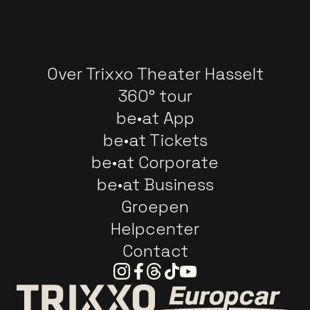
Over Trixxo Theater Hasselt
360° tour
be•at App
be•at Tickets
be•at Corporate
be•at Business
Groepen
Helpcenter
Contact
Instagram
Facebook
Threads
Tiktok
Youtube