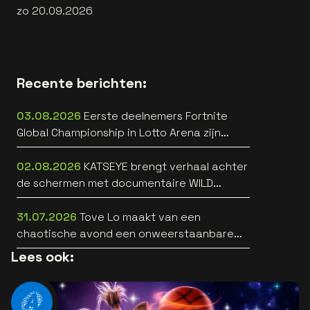
zo 20.09.2026
Recente berichten:
03.08.2026
Eerste deelnemers Fortnite
Global Championship in Lotto Arena zijn
bekend
02.08.2026
KATSEYE brengt verhaal achter
de schermen met documentaire WILD
HEARTS [trailer]
31.07.2026
Tove Lo maakt van een
chaotische avond een onweerstaanbare
popsong
Lees ook: