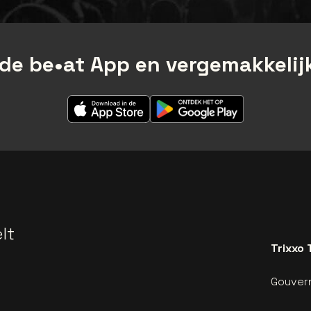
de be•at App en vergemakkelijk
lt
Trixxo 
Gouvern