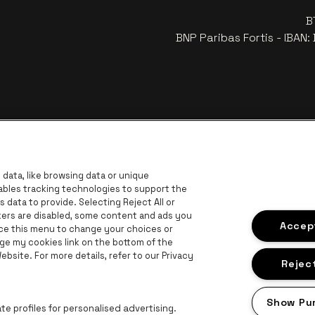
B
BNP Paribas Fortis - IBAN
data, like browsing data or unique
nables tracking technologies to support the
data to provide. Selecting Reject All or
ckers are disabled, some content and ads you
ar de website van Europcar
Ga naar de website van Voka Limburg
Accept
Ga
ace this menu to change your choices or
Ga naar de website van Jup
ge my cookies link on the bottom of the
Ga naar de website van Het logo van 
G
bsite. For more details, refer to our Privacy
Ga naar d
bsite van Champagne Pommery
Reject
naar de website van Het logo van Jameson in offwhite
n Aperol
Show Pu
Ga naar de website van Lotto
e profiles for personalised advertising.