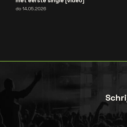
met eerste single [video]
do 14.05.2026
Schri