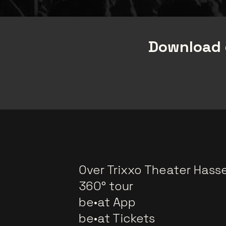
Download 
Over Trixxo Theater Hasse
360° tour
be•at App
be•at Tickets