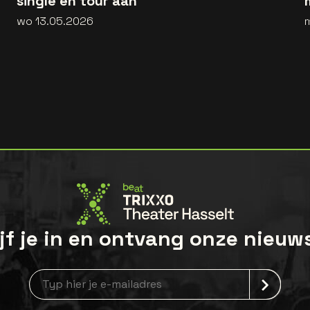
single en tour aan
wo 13.05.2026
jf je in en ontvang onze nieuw
Nieuwsbrief aanmelding