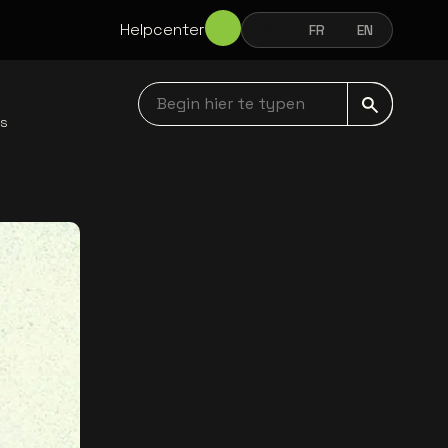
Helpcenter
NL
FR
EN
NEDERLANDS
FRANÇAIS
ENGLISH
Begin hier te typen navbar
ws