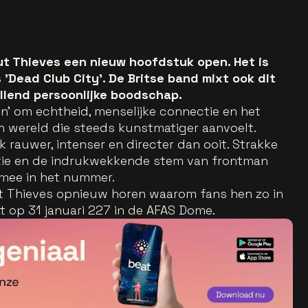
But Thieves een nieuw hoofdstuk open. Het is
'Dead Club City'. De Britse band mixt ook dit
allend persoonlijke boodschap.
on’ om echtheid, menselijke connectie en het
n wereld die steeds kunstmatiger aanvoelt.
jk rauwer, intenser en directer dan ooit. Strakke
tie en de indrukwekkende stem van frontman
mee in het nummer.
ut Thieves opnieuw horen waarom fans hen zo in
at op 31 januari 227 in de AFAS Dome.