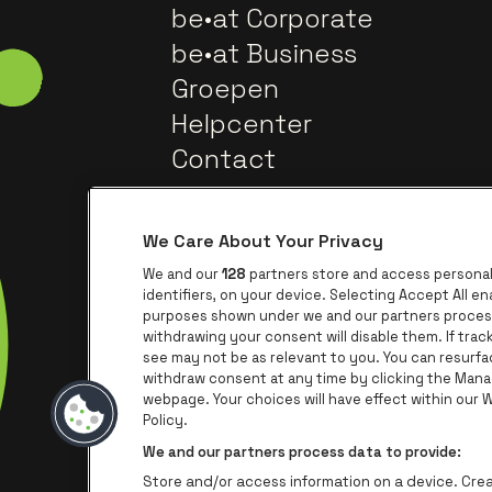
be•at Corporate
be•at Business
Groepen
Helpcenter
Contact
We Care About Your Privacy
We and our
128
partners store and access personal 
identifiers, on your device. Selecting Accept All e
purposes shown under we and our partners process 
withdrawing your consent will disable them. If tra
Ga na
Ga naar de website van Trixxo
see may not be as relevant to you. You can resurf
withdraw consent at any time by clicking the Mana
webpage. Your choices will have effect within our We
Ga naar de we
Ga 
Ga naar de website van Het logo va
Policy.
We and our partners process data to provide:
Store and/or access information on a device. Creat