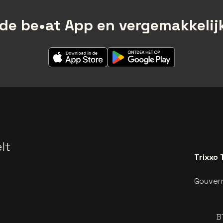
de be•at App en vergemakkelijk
lt
Trixxo 
Gouvern
B