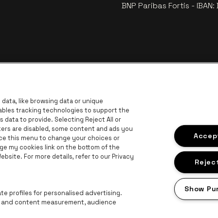
BNP Paribas Fortis - IBAN
data, like browsing data or unique
nables tracking technologies to support the
data to provide. Selecting Reject All or
ckers are disabled, some content and ads you
ar de website van Europcar
Ga naar de website van Voka Limburg
Accept
Ga
ace this menu to change your choices or
Ga naar de website van Jup
ge my cookies link on the bottom of the
Ga naar de website van Het logo van 
G
bsite. For more details, refer to our Privacy
Ga naar d
bsite van Champagne Pommery
Reject
naar de website van Het logo van Jameson in offwhite
n Aperol
Show Pu
Ga naar de website van Lotto
e profiles for personalised advertising.
ng and content measurement, audience