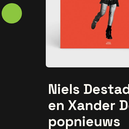
Niels Desta
en Xander D
popnieuws