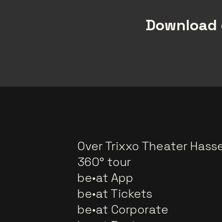
Download 
Over Trixxo Theater Hasse
360° tour
be•at App
be•at Tickets
be•at Corporate