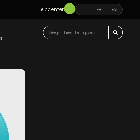
Helpcenter
NL
FR
EN
NEDERLANDS
FRANÇAIS
ENGLISH
Begin hier te typen navbar
ws