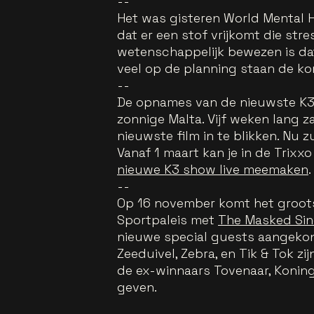
--
Het was gisteren World Mental He
dat er een stof vrijkomt die st
wetenschappelijk bewezen is da
veel op de planning staan de 
--
De opnames van de nieuwste K3 f
zonnige Malta. Vijf weken lang 
nieuwste film in te blikken. Nu 
Vanaf 1 maart kan je in de Trixxo
nieuwe K3 show live meemaken
.
--
Op 16 november komt het grootst
Sportpaleis met
The Masked Sin
nieuwe special guests aangekon
Zeeduivel, Zebra, en Tik & Tok zi
de ex-winnaars Tovenaar, Koning
geven.