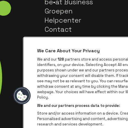
be•at Business
Groepen
Helpcenter
Contact
We Care About Your Privacy
We and our
128
partners store and access personal 
identifiers, on your device. Selecting Accept All e
purposes shown under we and our partners process 
withdrawing your consent will disable them. If tra
Ga na
Ga naar de website van Trixxo
see may not be as relevant to you. You can resurf
withdraw consent at any time by clicking the Mana
webpage. Your choices will have effect within our We
Ga naar de we
Ga 
Ga naar de website van Het logo va
Policy.
We and our partners process data to provide:
Store and/or access information on a device. Creat
Personalised advertising and content, advertisi
research and services development.