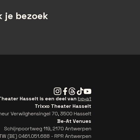
 je bezoek
Instagram
Facebook
Threads
Tiktok
Youtube
Theater Hasselt is een deel van
be•at
Trixxo Theater Hasselt
eur Verwilghensingel 70, 3500 Hasselt
Be-At Venues
Schijnpoortweg 119, 2170 Antwerpen
TW (BE) 0461.051.688 - RPR Antwerpen