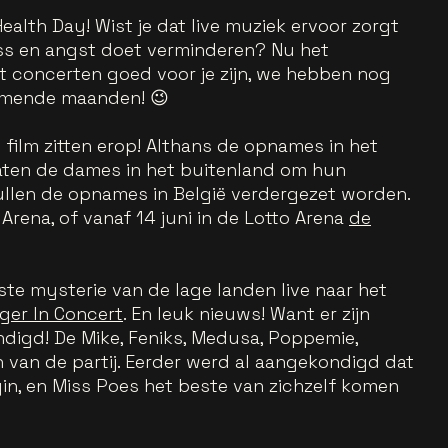
alth Day! Wist je dat live muziek ervoor zorgt
ress en angst doet verminderen? Nu het
t concerten goed voor je zijn, we hebben nog
komende maanden! 😉
ilm zitten erop! Althans de opnames in het
zaten de dames in het buitenland om hun
zullen de opnames in België verdergezet worden.
 Arena, of vanaf 14 juni in de Lotto Arena
de
e mysterie van de lage landen live naar het
ger In Concert
. En leuk nieuws! Want er zijn
digd! De Mike, Feniks, Medusa, Poppemie,
jn van de partij. Eerder werd al aangekondigd dat
in, en Miss Poes het beste van zichzelf komen