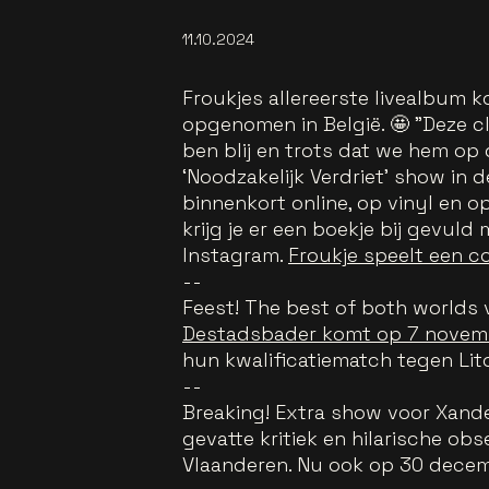
11.10.2024
Froukjes allereerste livealbum k
opgenomen in België. 🤩 "Deze cl
ben blij en trots dat we hem o
‘Noodzakelijk Verdriet’ show in
binnenkort online, op vinyl en op
krijg je er een boekje bij gevuld
Instagram.
Froukje speelt een c
--
Feest! The best of both worlds 
Destadsbader komt op 7 novemb
hun kwalificatiematch tegen Li
--
Breaking! Extra show voor Xande
gevatte kritiek en hilarische obse
Vlaanderen. Nu ook op 30 decem