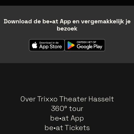
Download de be•at App en vergemakkelijk je
bezoek
Over Trixxo Theater Hasselt
360° tour
be•at App
be•at Tickets