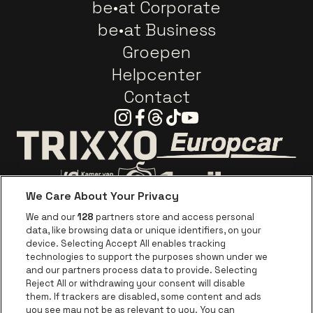
be•at Corporate
be•at Business
Groepen
Helpcenter
Contact
Instagram
Facebook
Threads
Tiktok
Youtube
Ga naar de webs
Ga naar de website van Trixxo
We Care About Your Privacy
Ga naar de website van Voka Limburg
Ga naar de website van 
We and our
128
partners store and access personal
data, like browsing data or unique identifiers, on your
Ga naar de website van Re
device. Selecting Accept All enables tracking
Ga naar de website van Coca-Cola
Ga naar de 
technologies to support the purposes shown under we
and our partners process data to provide. Selecting
Reject All or withdrawing your consent will disable
Ga naar de website van Champagne Pomm
Ga naar de website van
them. If trackers are disabled, some content and ads
you see may not be as relevant to you. You can