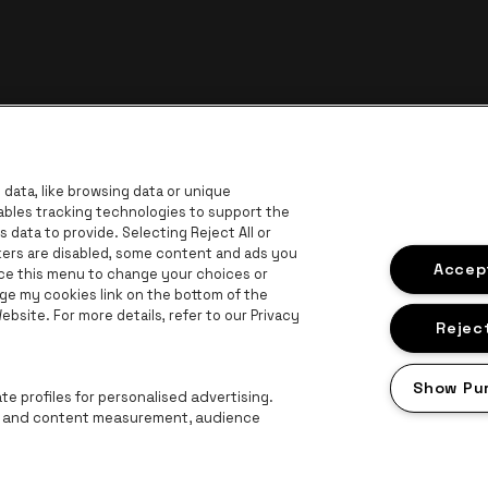
data, like browsing data or unique
nables tracking technologies to support the
data to provide. Selecting Reject All or
ckers are disabled, some content and ads you
ar de website van Europcar
Ga naar de website van Voka Limburg
Accept
Ga
ace this menu to change your choices or
Ga naar de website van Jup
ge my cookies link on the bottom of the
Ga naar de website van Het logo van 
G
bsite. For more details, refer to our Privacy
Ga naar d
bsite van Champagne Pommery
Reject
naar de website van Het logo van Jameson in offwhite
n Aperol
Show Pu
Ga naar de website van Lotto
e profiles for personalised advertising.
ng and content measurement, audience
roclaimer
Cookies
Manage my cookies
Privacy
Algemene voorwaard