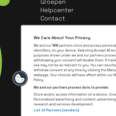
Groepen
Helpcenter
Contact
We Care About Your Privacy
We and our
128
partners store and access personal 
identifiers, on your device. Selecting Accept All e
purposes shown under we and our partners process 
withdrawing your consent will disable them. If tra
Ga na
Ga naar de website van Trixxo
see may not be as relevant to you. You can resurf
withdraw consent at any time by clicking the Mana
webpage. Your choices will have effect within our We
Ga naar de we
Ga 
Ga naar de website van Het logo va
Policy.
We and our partners process data to provide:
Store and/or access information on a device. Creat
Personalised advertising and content, advertisi
research and services development.
List of Partners (vendors)
P