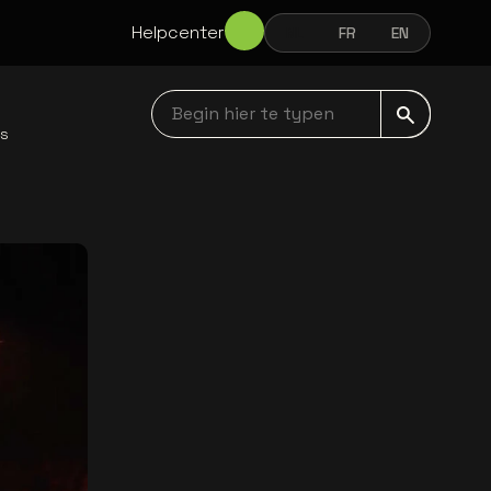
Helpcenter
NL
FR
EN
NEDERLANDS
FRANÇAIS
ENGLISH
Begin hier te typen navbar
ws