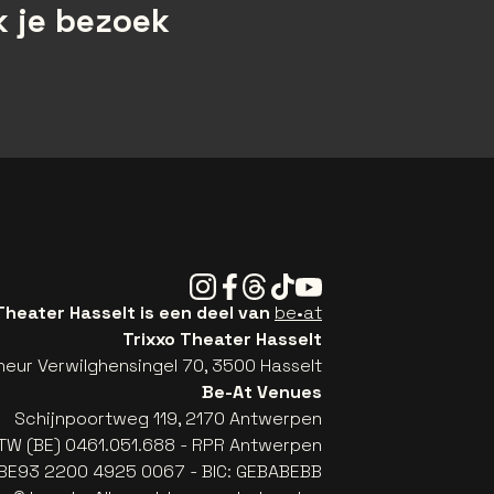
 je bezoek
Instagram
Facebook
Threads
Tiktok
Youtube
Theater Hasselt is een deel van
be•at
Trixxo Theater Hasselt
eur Verwilghensingel 70, 3500 Hasselt
Be-At Venues
Schijnpoortweg 119, 2170 Antwerpen
TW (BE) 0461.051.688 - RPR Antwerpen
: BE93 2200 4925 0067 - BIC: GEBABEBB