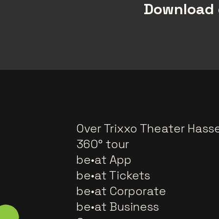
Download 
Over Trixxo Theater Hasse
360° tour
be•at App
be•at Tickets
be•at Corporate
be•at Business