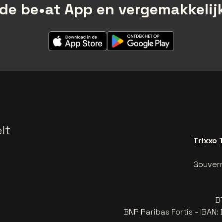
de be•at App en vergemakkelijk
lt
Trixxo 
Gouvern
B
BNP Paribas Fortis - IBAN