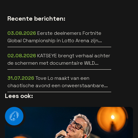
Recente berichten:
03.08.2026
Eerste deelnemers Fortnite
Global Championship in Lotto Arena zijn
bekend
02.08.2026
KATSEYE brengt verhaal achter
de schermen met documentaire WILD
HEARTS [trailer]
31.07.2026
Tove Lo maakt van een
chaotische avond een onweerstaanbare
popsong
Lees ook: