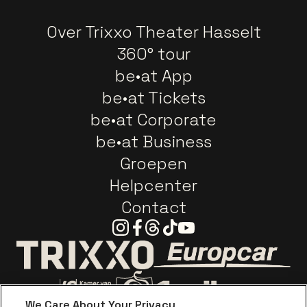
Over Trixxo Theater Hasselt
360° tour
be•at App
be•at Tickets
be•at Corporate
be•at Business
Groepen
Helpcenter
Contact
Instagram
Facebook
Threads
Tiktok
Youtube
Ga naar de webs
Ga naar de website van Trixxo
We Care About Your Privacy