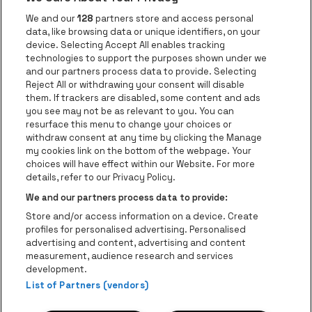
Ga naar de website van Voka Limburg
Ga naar de website van 
We and our
128
partners store and access personal
data, like browsing data or unique identifiers, on your
Ga naar de website van Re
device. Selecting Accept All enables tracking
Ga naar de website van Coca-Cola
Ga naar de 
technologies to support the purposes shown under we
and our partners process data to provide. Selecting
Reject All or withdrawing your consent will disable
Ga naar de website van Champagne Pomm
Ga naar de website van
them. If trackers are disabled, some content and ads
you see may not be as relevant to you. You can
Ga naar de website van Het logo van
Ga naar de 
Ga naar de websit
resurface this menu to change your choices or
withdraw consent at any time by clicking the Manage
my cookies link on the bottom of the webpage. Your
Ga naar de website v
choices will have effect within our Website. For more
Ga naar de website van Holiday Inn
Trixxo Theater Hasselt is een deel van
be•at
Ga naar de w
details, refer to our Privacy Policy.
Trixxo Theater Hasselt
We and our partners process data to provide:
Gouverneur Verwilghensingel 70, 3500 Hasselt
Store and/or access information on a device. Create
Be-At Venues
profiles for personalised advertising. Personalised
Schijnpoortweg 119, 2170 Antwerpen
advertising and content, advertising and content
BTW (BE) 0461.051.688 - RPR Antwerpen
measurement, audience research and services
BNP Paribas Fortis - IBAN: BE93 2200 4925 0067 - BIC:
development.
GEBABEBB
List of Partners (vendors)
© be•at - Alle rechten voorbehouden