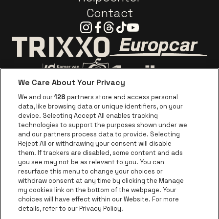
Contact
Instagram
Facebook
Threads
Tiktok
Youtube
Ga naar de webs
Ga naar de website van Trixxo
We Care About Your Privacy
Ga naar de website van Voka Limburg
Ga naar de website van 
We and our
128
partners store and access personal
data, like browsing data or unique identifiers, on your
Ga naar de website van Re
device. Selecting Accept All enables tracking
Ga naar de website van Coca-Cola
Ga naar de 
technologies to support the purposes shown under we
and our partners process data to provide. Selecting
Reject All or withdrawing your consent will disable
Ga naar de website van Champagne Pomm
Ga naar de website van
them. If trackers are disabled, some content and ads
you see may not be as relevant to you. You can
Ga naar de website van Het logo van
Ga naar de 
Ga naar de websit
resurface this menu to change your choices or
withdraw consent at any time by clicking the Manage
my cookies link on the bottom of the webpage. Your
Ga naar de website v
choices will have effect within our Website. For more
Ga naar de website van Holiday Inn
Trixxo Theater Hasselt is een deel van
be•at
Ga naar de w
details, refer to our Privacy Policy.
Trixxo Theater Hasselt