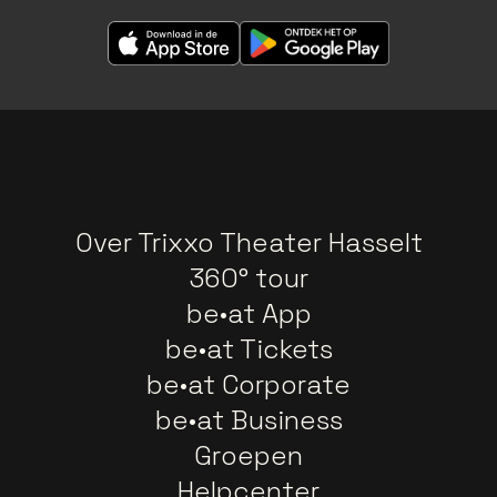
Over Trixxo Theater Hasselt
360° tour
be•at App
be•at Tickets
be•at Corporate
be•at Business
Groepen
Helpcenter