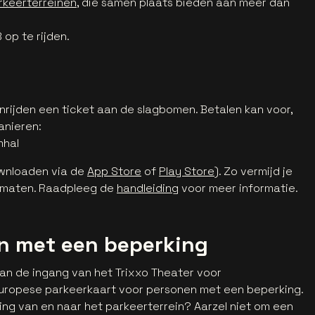
rkeerterreinen
, die samen plaats bieden aan meer dan
 op te rijden.
enrijden een ticket aan de slagbomen. Betalen kan voor,
anieren:
mhal
wnloaden via de
App Store
of
Play Store
). Zo vermijd je
omaten. Raadpleeg de
handleiding
voor meer informatie.
n met een beperking
an de ingang van het Trixxo Theater voor
Europese parkeerkaart voor personen met een beperking.
tsing van en naar het parkeerterrein? Aarzel niet om een