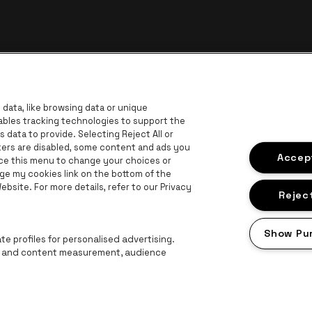
data, like browsing data or unique
nables tracking technologies to support the
data to provide. Selecting Reject All or
ckers are disabled, some content and ads you
ar de website van Europcar
Ga naar de website van Voka Limburg
Accept
Ga
ace this menu to change your choices or
Ga naar de website van Jup
ge my cookies link on the bottom of the
Ga naar de website van Het logo van 
G
bsite. For more details, refer to our Privacy
Ga naar d
bsite van Champagne Pommery
Reject
naar de website van Het logo van Jameson in offwhite
n Aperol
Show Pu
Ga naar de website van Lotto
e profiles for personalised advertising.
ng and content measurement, audience
roclaimer
Cookies
Manage my cookies
Privacy
Algemene voorwaard