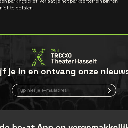
en parkingticket. Verlaat je het parkeerterrein binnen
 niet te betalen.
jf je in en ontvang onze nieuw
Nieuwsbrief aanmelding
de be•at App en vergemakkelijk