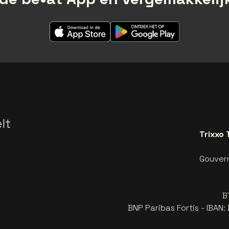
lt
Trixxo 
Gouvern
B
BNP Paribas Fortis - IBAN