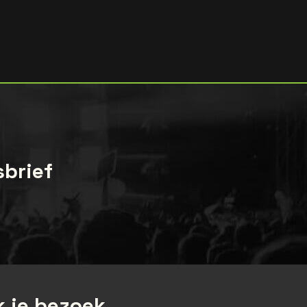
sbrief
 je bezoek