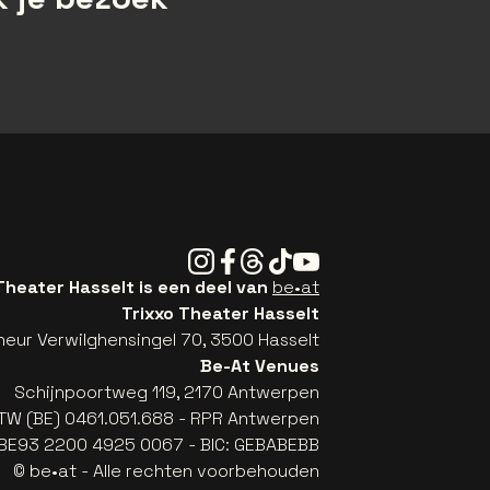
Instagram
Facebook
Threads
Tiktok
Youtube
Theater Hasselt is een deel van
be•at
Trixxo Theater Hasselt
eur Verwilghensingel 70, 3500 Hasselt
Be-At Venues
Schijnpoortweg 119, 2170 Antwerpen
TW (BE) 0461.051.688 - RPR Antwerpen
: BE93 2200 4925 0067 - BIC: GEBABEBB
© be•at - Alle rechten voorbehouden