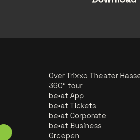
Over Trixxo Theater Hasse
360° tour
be•at App
be•at Tickets
be•at Corporate
be•at Business
Groepen