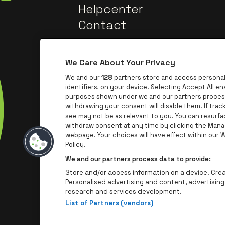
Helpcenter
Contact
We Care About Your Privacy
We and our
128
partners store and access personal 
identifiers, on your device. Selecting Accept All e
purposes shown under we and our partners process 
withdrawing your consent will disable them. If tra
Ga na
Ga naar de website van Trixxo
see may not be as relevant to you. You can resurf
withdraw consent at any time by clicking the Mana
webpage. Your choices will have effect within our We
Ga naar de we
Ga 
Ga naar de website van Het logo va
Policy.
We and our partners process data to provide:
Store and/or access information on a device. Creat
Personalised advertising and content, advertisi
research and services development.
List of Partners (vendors)
P