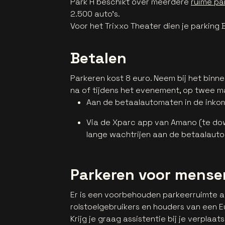
Park H beschikt over meerdere
ruime pa
2.500 auto's.
Voor het Trixxo Theater dien je parking B
Betalen
Parkeren kost 8 euro. Neem bij het binn
na of tijdens het evenement, op twee m
Aan de betaalautomaten in de inko
Via de Xparc app van Amano (te do
lange wachtrijen aan de betaalaut
Parkeren voor mense
Er is een voorbehouden parkeerruimte a
rolstoelgebruikers en houders van een 
Krijg je graag assistentie bij je verplaa