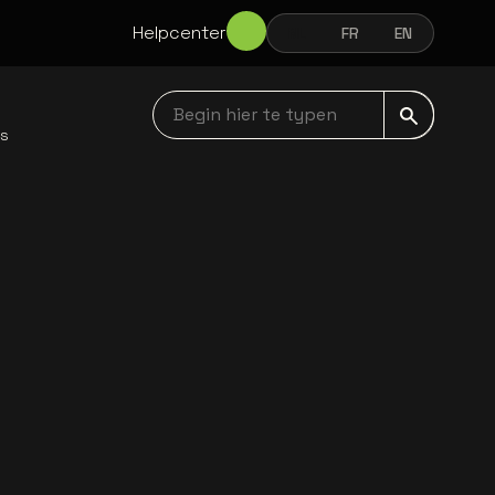
Helpcenter
NL
FR
EN
NEDERLANDS
FRANÇAIS
ENGLISH
Begin hier te typen navbar
ws