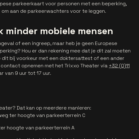
opese parkeerkaart voor personen met een beperking,
ar om aan de parkeerwachters voor te leggen.
ijk minder mobiele mensen
 ongeval of een ingreep, maar heb je geen Europese
erking? Hou er dan rekening mee dat je dit zal moeten
dit bij voorkeur met een doktersattest of een ander
d contact opnemen met het Trixxo Theater via
+32 (0)11
r van 9 uur tot 17 uur.
Theater? Dat kan op meerdere manieren:
weg ter hoogte van parkeerterrein C
ter hoogte van parkeerterrein A