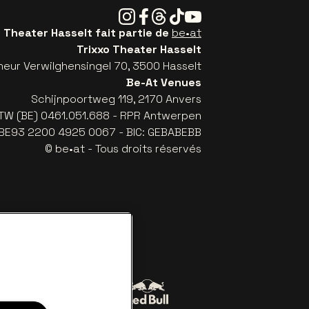
Instagram
Facebook
Threads
Tiktok
Youtube
o Theater Hasselt fait partie de
be•at
Trixxo Theater Hasselt
eur Verwilghensingel 70, 3500 Hasselt
Be-At Venues
Schijnpoortweg 119, 2170 Anvers
TW (BE) 0461.051.688 - RPR Antwerpen
: BE93 2200 4925 0067 - BIC: GEBABEBB
© be•at - Tous droits réservés