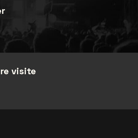
er
re visite