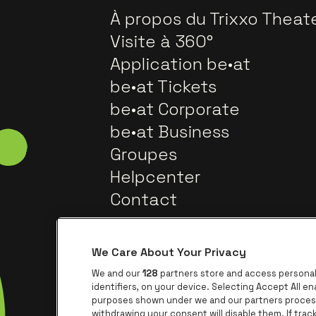
À propos du Trixxo Theat
Visite à 360°
Application be•at
be•at Tickets
be•at Corporate
be•at Business
Groupes
Helpcenter
Contact
We Care About Your Privacy
We and our
128
partners store and access personal 
identifiers, on your device. Selecting Accept All e
purposes shown under we and our partners process 
withdrawing your consent will disable them. If tra