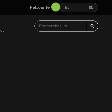
Helpcenter
NL
FR
EN
NEDERLANDS
FRANÇAIS
ENGLISH
Recherchez ici navbar
les