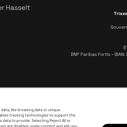
er Hasselt
Trixx
Gouvern
B
BNP Paribas Fortis - IBAN
data, like browsing data or unique
nables tracking technologies to support the
data to provide. Selecting Reject All or
ckers are disabled, some content and ads you