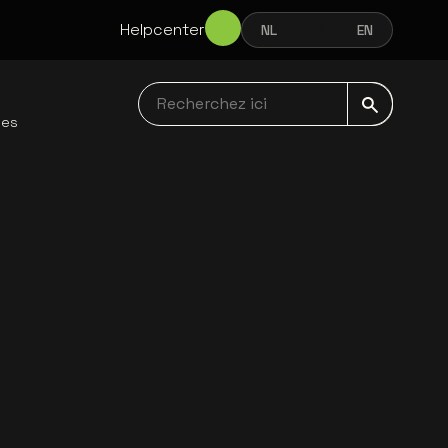
Helpcenter
NL
FR
EN
NEDERLANDS
FRANÇAIS
ENGLISH
Recherchez ici navbar
les