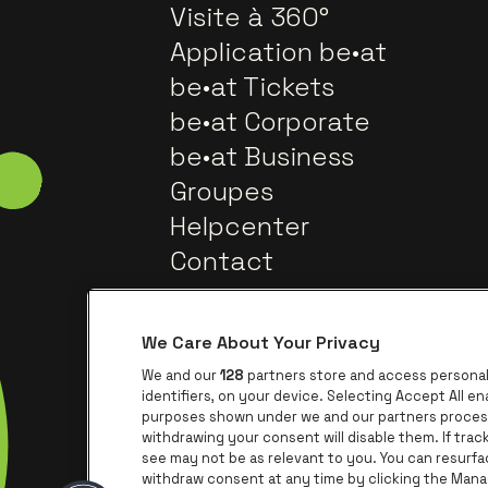
Visite à 360°
Application be•at
be•at Tickets
be•at Corporate
be•at Business
Groupes
Helpcenter
Contact
We Care About Your Privacy
We and our
128
partners store and access personal 
identifiers, on your device. Selecting Accept All e
purposes shown under we and our partners process 
withdrawing your consent will disable them. If tra
Visite
Visitez le site de Trixxo
see may not be as relevant to you. You can resurf
withdraw consent at any time by clicking the Mana