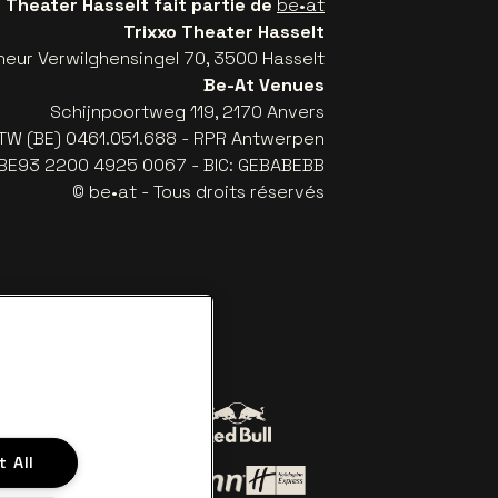
o Theater Hasselt fait partie de
be•at
Trixxo Theater Hasselt
eur Verwilghensingel 70, 3500 Hasselt
Be-At Venues
Schijnpoortweg 119, 2170 Anvers
TW (BE) 0461.051.688 - RPR Antwerpen
: BE93 2200 4925 0067 - BIC: GEBABEBB
© be•at - Tous droits réservés
Visitez le site de Red Bull
 All
sitez le site de Coca-Cola