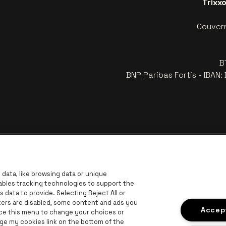
Trixx
Gouvern
B
BNP Paribas Fortis - IBAN
data, like browsing data or unique
nables tracking technologies to support the
data to provide. Selecting Reject All or
ckers are disabled, some content and ads you
z le site de Europcar
Visitez le site de Voka Limburg
Accept
Vi
ace this menu to change your choices or
Visitez le site de Jupiler
ge my cookies link on the bottom of the