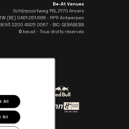
Be-At Venues
Schijnpoortweg 119, 2170 Anvers
TW (BE) 0461.051.688 - RPR Antwerpen
: BE93 2200 4925 0067 - BIC: GEBABEBB
© be•at - Tous droits réservés
Visitez le site de Red Bull
 All
sitez le site de Coca-Cola
lanc cassé
isitez le site de Het Belang van Limburg
Visitez le site de Holiday Inn 
 site de Croky
 All
Visitez le site de Holiday Inn