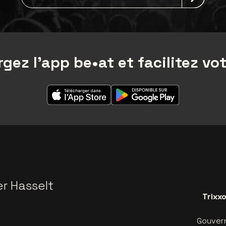
gez l'app be•at et facilitez vot
er Hasselt
Trixx
Gouvern