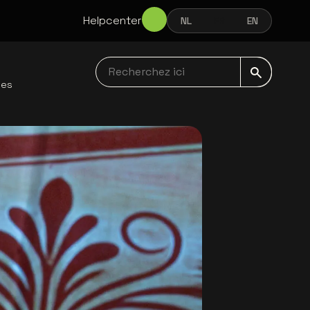
Helpcenter
NL
FR
EN
NEDERLANDS
FRANÇAIS
ENGLISH
Recherchez ici navbar
les