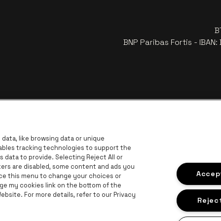
B
BNP Paribas Fortis - IBAN
data, like browsing data or unique
nables tracking technologies to support the
data to provide. Selecting Reject All or
ckers are disabled, some content and ads you
z le site de Europcar
Visitez le site de Voka Limburg
Accept
Vi
ace this menu to change your choices or
Visitez le site de Jupiler
ge my cookies link on the bottom of the
bsite. For more details, refer to our Privacy
Visitez le site de Le logo Lillet en b
V
Visitez le
e de Champagne Pommery
Reject
itez le site de Le logo Jameson en blanc cassé