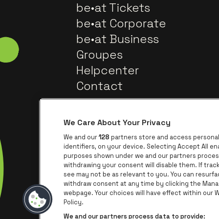
be•at Tickets
be•at Corporate
be•at Business
Groupes
Helpcenter
Contact
We Care About Your Privacy
We and our
128
partners store and access personal 
identifiers, on your device. Selecting Accept All e
purposes shown under we and our partners process 
withdrawing your consent will disable them. If tra
Visite
Visitez le site de Trixxo
see may not be as relevant to you. You can resurf
withdraw consent at any time by clicking the Mana
webpage. Your choices will have effect within our We
Visitez le sit
Vis
Visitez le site de Le logo de Aperol
Policy.
We and our partners process data to provide: