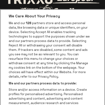
Visitez le site d
Visitez le site de Trixxo
We Care About Your Privacy
Visitez le site de Voka Limburg
Visitez le site de Jupiler
We and our
128
partners store and access personal
data, like browsing data or unique identifiers, on your
Visitez le site de Red Bull
device. Selecting Accept All enables tracking
Visitez le site de Coca-Cola
Visitez le si
technologies to support the purposes shown under we
and our partners process data to provide. Selecting
Reject All or withdrawing your consent will disable
Visitez le site de Champagne Pommery
Visitez le site de Le l
them. If trackers are disabled, some content and ads
you see may not be as relevant to you. You can
Visitez le site de Le logo Lillet en b
Visitez le s
Visitez le site de 
resurface this menu to change your choices or
withdraw consent at any time by clicking the Manage
my cookies link on the bottom of the webpage. Your
Visitez le site de Ho
choices will have effect within our Website. For more
Visitez le site de Holiday Inn
Trixxo Theater Hasselt fait partie de
be•at
Visitez le si
details, refer to our Privacy Policy.
Trixxo Theater Hasselt
We and our partners process data to provide:
Gouverneur Verwilghensingel 70, 3500 Hasselt
Store and/or access information on a device. Create
Be-At Venues
profiles for personalised advertising. Personalised
Schijnpoortweg 119, 2170 Anvers
advertising and content, advertising and content
BTW (BE) 0461.051.688 - RPR Antwerpen
measurement, audience research and services