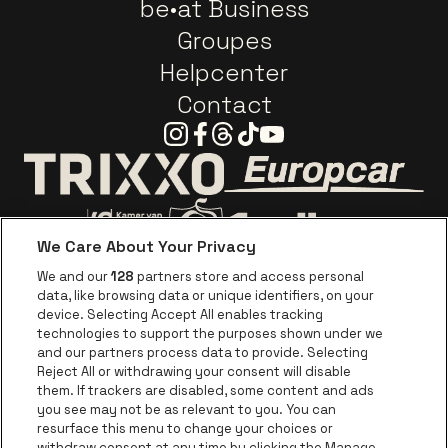
be•at Business
Groupes
Helpcenter
Contact
Instagram
Facebook
Threads
Tiktok
Youtube
Visitez le site d
Visitez le site de Trixxo
We Care About Your Privacy
Visitez le site de Voka Limburg
Visitez le site de Jupiler
We and our
128
partners store and access personal
data, like browsing data or unique identifiers, on your
Visitez le site de Red Bull
device. Selecting Accept All enables tracking
Visitez le site de Coca-Cola
Visitez le si
technologies to support the purposes shown under we
and our partners process data to provide. Selecting
Reject All or withdrawing your consent will disable
Visitez le site de Champagne Pommery
Visitez le site de Le l
them. If trackers are disabled, some content and ads
you see may not be as relevant to you. You can
Visitez le site de Le logo Lillet en b
Visitez le s
Visitez le site de 
resurface this menu to change your choices or
withdraw consent at any time by clicking the Manage