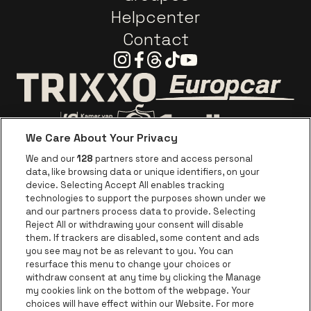
Helpcenter
Contact
Instagram
Facebook
Threads
Tiktok
Youtube
Visitez le site d
Visitez le site de Trixxo
We Care About Your Privacy
Visitez le site de Voka Limburg
Visitez le site de Jupiler
We and our
128
partners store and access personal
data, like browsing data or unique identifiers, on your
Visitez le site de Red Bull
device. Selecting Accept All enables tracking
Visitez le site de Coca-Cola
Visitez le si
technologies to support the purposes shown under we
and our partners process data to provide. Selecting
Reject All or withdrawing your consent will disable
Visitez le site de Champagne Pommery
Visitez le site de Le l
them. If trackers are disabled, some content and ads
you see may not be as relevant to you. You can
Visitez le site de Le logo Lillet en b
Visitez le s
Visitez le site de 
resurface this menu to change your choices or
withdraw consent at any time by clicking the Manage
my cookies link on the bottom of the webpage. Your
Visitez le site de Ho
choices will have effect within our Website. For more
Visitez le site de Holiday Inn
Trixxo Theater Hasselt fait partie de
be•at
Visitez le si