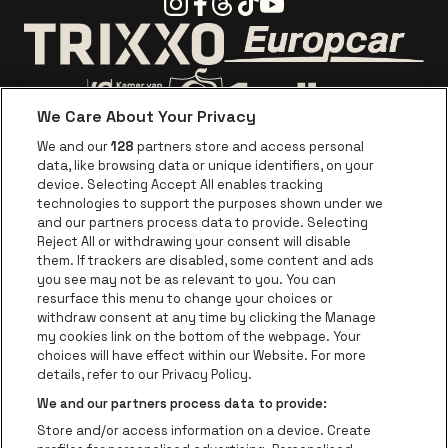
Instagram
Facebook
Threads
Tiktok
Youtube
Visitez le site d
Visitez le site de Trixxo
We Care About Your Privacy
Visitez le site de Voka Limburg
Visitez le site de Jupiler
We and our
128
partners store and access personal
data, like browsing data or unique identifiers, on your
Visitez le site de Red Bull
device. Selecting Accept All enables tracking
Visitez le site de Coca-Cola
Visitez le si
technologies to support the purposes shown under we
and our partners process data to provide. Selecting
Reject All or withdrawing your consent will disable
Visitez le site de Champagne Pommery
Visitez le site de Le l
them. If trackers are disabled, some content and ads
you see may not be as relevant to you. You can
Visitez le site de Le logo Lillet en b
Visitez le s
Visitez le site de 
resurface this menu to change your choices or
withdraw consent at any time by clicking the Manage
my cookies link on the bottom of the webpage. Your
Visitez le site de Ho
choices will have effect within our Website. For more
Visitez le site de Holiday Inn
Trixxo Theater Hasselt fait partie de
be•at
Visitez le si
details, refer to our Privacy Policy.
Trixxo Theater Hasselt
We and our partners process data to provide:
Gouverneur Verwilghensingel 70, 3500 Hasselt
Store and/or access information on a device. Create
Be-At Venues