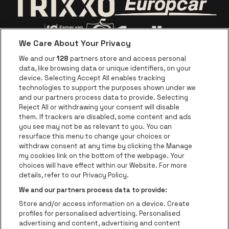
Visitez le site d
Visitez le site de Trixxo
We Care About Your Privacy
Visitez le site de Voka Limburg
Visitez le site de Jupiler
We and our
128
partners store and access personal
data, like browsing data or unique identifiers, on your
Visitez le site de Red Bull
device. Selecting Accept All enables tracking
Visitez le site de Coca-Cola
Visitez le si
technologies to support the purposes shown under we
and our partners process data to provide. Selecting
Reject All or withdrawing your consent will disable
Visitez le site de Champagne Pommery
Visitez le site de Le l
them. If trackers are disabled, some content and ads
you see may not be as relevant to you. You can
Visitez le site de Le logo Lillet en b
Visitez le s
Visitez le site de 
resurface this menu to change your choices or
withdraw consent at any time by clicking the Manage
my cookies link on the bottom of the webpage. Your
Visitez le site de Ho
choices will have effect within our Website. For more
Visitez le site de Holiday Inn
Trixxo Theater Hasselt fait partie de
be•at
Visitez le si
details, refer to our Privacy Policy.
Trixxo Theater Hasselt
We and our partners process data to provide:
Gouverneur Verwilghensingel 70, 3500 Hasselt
Store and/or access information on a device. Create
Be-At Venues
profiles for personalised advertising. Personalised
Schijnpoortweg 119, 2170 Anvers
advertising and content, advertising and content