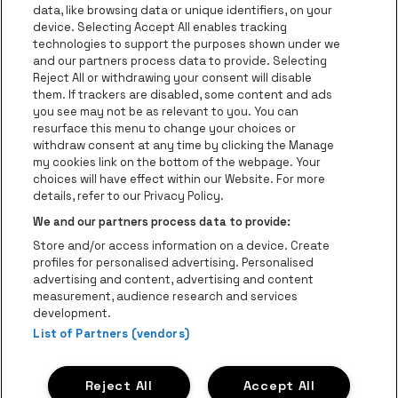
data, like browsing data or unique identifiers, on your
Visitez le site de Red Bull
device. Selecting Accept All enables tracking
Visitez le site de Coca-Cola
Visitez le si
technologies to support the purposes shown under we
and our partners process data to provide. Selecting
Reject All or withdrawing your consent will disable
Visitez le site de Champagne Pommery
Visitez le site de Le l
them. If trackers are disabled, some content and ads
you see may not be as relevant to you. You can
Visitez le site de Le logo Lillet en b
Visitez le s
Visitez le site de 
resurface this menu to change your choices or
withdraw consent at any time by clicking the Manage
my cookies link on the bottom of the webpage. Your
Visitez le site de Ho
choices will have effect within our Website. For more
Visitez le site de Holiday Inn
Trixxo Theater Hasselt fait partie de
be•at
Visitez le si
details, refer to our Privacy Policy.
Trixxo Theater Hasselt
We and our partners process data to provide:
Gouverneur Verwilghensingel 70, 3500 Hasselt
Store and/or access information on a device. Create
Be-At Venues
profiles for personalised advertising. Personalised
Schijnpoortweg 119, 2170 Anvers
advertising and content, advertising and content
BTW (BE) 0461.051.688 - RPR Antwerpen
measurement, audience research and services
BNP Paribas Fortis - IBAN: BE93 2200 4925 0067 - BIC:
development.
List of Partners (vendors)
GEBABEBB
© be•at - Tous droits réservés
Reject All
Accept All