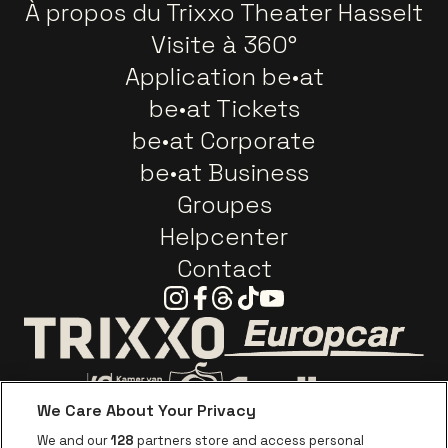
À propos du Trixxo Theater Hasselt
Visite à 360°
Application be•at
be•at Tickets
be•at Corporate
be•at Business
Groupes
Helpcenter
Contact
Instagram
Facebook
Threads
Tiktok
Youtube
Visitez le site d
Visitez le site de Trixxo
We Care About Your Privacy
Visitez le site de Voka Limburg
Visitez le site de Jupiler
We and our
128
partners store and access personal