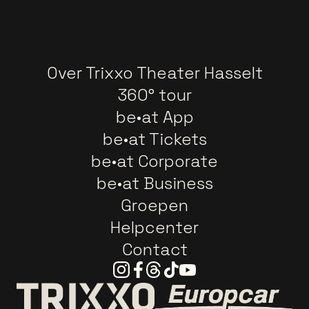
Over Trixxo Theater Hasselt
360° tour
be•at App
be•at Tickets
be•at Corporate
be•at Business
Groepen
Helpcenter
Contact
Instagram
Facebook
Threads
Tiktok
Youtube