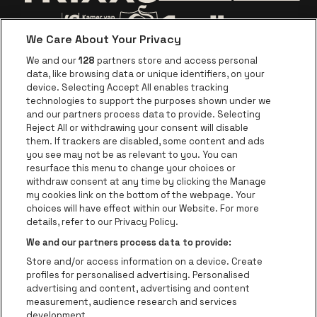
Ga naar de webs
Ga naar de website van Trixxo
We Care About Your Privacy
Ga naar de website van Voka Limburg
Ga naar de website van 
We and our
128
partners store and access personal
data, like browsing data or unique identifiers, on your
Ga naar de website van Re
device. Selecting Accept All enables tracking
Ga naar de website van Coca-Cola
Ga naar de 
technologies to support the purposes shown under we
and our partners process data to provide. Selecting
Reject All or withdrawing your consent will disable
Ga naar de website van Champagne Pomm
Ga naar de website van
them. If trackers are disabled, some content and ads
you see may not be as relevant to you. You can
Ga naar de website van Het logo van
Ga naar de 
Ga naar de websit
resurface this menu to change your choices or
withdraw consent at any time by clicking the Manage
my cookies link on the bottom of the webpage. Your
Ga naar de website v
choices will have effect within our Website. For more
Ga naar de website van Holiday Inn
Trixxo Theater Hasselt is een deel van
be•at
Ga naar de w
details, refer to our Privacy Policy.
Trixxo Theater Hasselt
We and our partners process data to provide:
Gouverneur Verwilghensingel 70, 3500 Hasselt
Store and/or access information on a device. Create
Be-At Venues
profiles for personalised advertising. Personalised
Schijnpoortweg 119, 2170 Antwerpen
advertising and content, advertising and content
BTW (BE) 0461.051.688 - RPR Antwerpen
measurement, audience research and services
BNP Paribas Fortis - IBAN: BE93 2200 4925 0067 - BIC:
development.