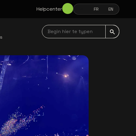
Helpcenter
NL
FR
EN
NEDERLANDS
FRANÇAIS
ENGLISH
Begin hier te typen navbar
ws