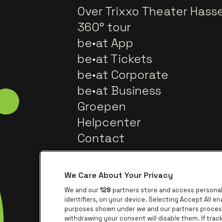
Over Trixxo Theater Hasse
360° tour
be•at App
be•at Tickets
be•at Corporate
be•at Business
Groepen
Helpcenter
Contact
We Care About Your Privacy
We and our
128
partners store and access personal 
identifiers, on your device. Selecting Accept All e
purposes shown under we and our partners process 
withdrawing your consent will disable them. If tra
Ga na