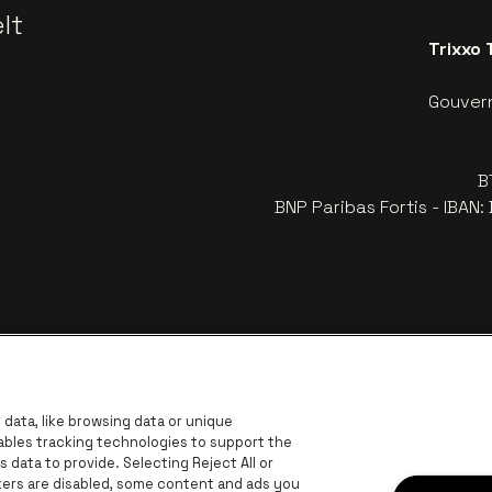
lt
Trixxo 
Gouvern
B
BNP Paribas Fortis - IBAN
data, like browsing data or unique
nables tracking technologies to support the
data to provide. Selecting Reject All or
ckers are disabled, some content and ads you
ar de website van Europcar