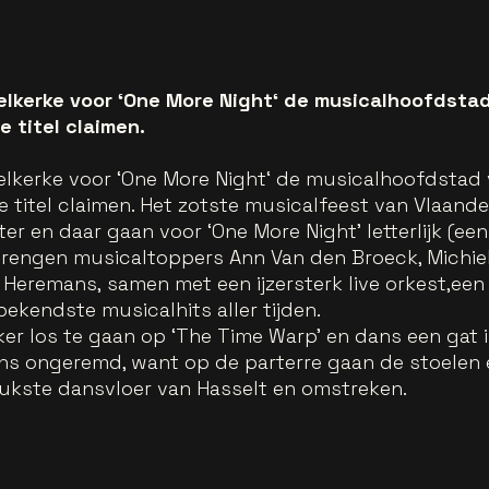
lkerke voor ‘One More Night‘ de musicalhoofdstad
 titel claimen.
kerke voor ‘One More Night‘ de musicalhoofdstad 
titel claimen. Het zotste musicalfeest van Vlaande
ter en daar gaan voor ‘One More Night’ letterlijk (ee
brengen musicaltoppers Ann Van den Broeck, Michiel
 Heremans, samen met een ijzersterk live orkest,e
bekendste musicalhits aller tijden.
ker los te gaan op ‘The Time Warp’ en dans een gat 
ns ongeremd, want op de parterre gaan de stoelen er
leukste dansvloer van Hasselt en omstreken.