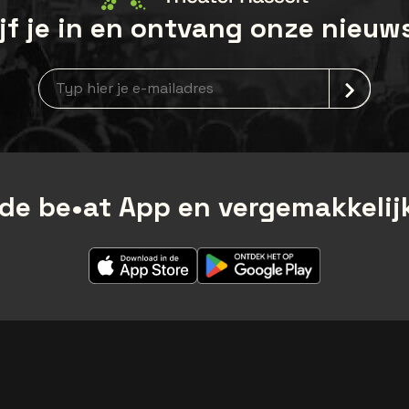
jf je in en ontvang onze nieuw
Nieuwsbrief aanmelding
de be•at App en vergemakkelijk