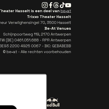
Instagram
Facebook
Threads
Tiktok
Youtube
Theater Hasselt is een deel van
be•at
Trixxo Theater Hasselt
eur Verwilghensingel 70, 3500 Hasselt
Be-At Venues
Schijnpoortweg 119, 2170 Antwerpen
TW (BE) 0461.051.688 - RPR Antwerpen
: BE93 2200 4925 0067 - BIC: GEBABEBB
© be•at - Alle rechten voorbehouden