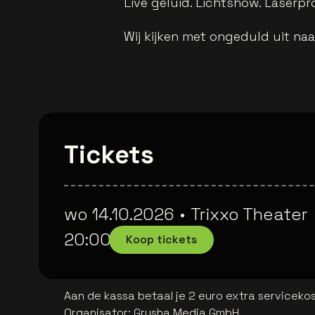
Live geluid. Lichtshow. Laserpro
Wij kijken met ongeduld uit naa
Tickets
wo 14.10.2026
•
Trixxo Theater
20:00
Koop tickets
Aan de kassa betaal je 2 euro extra serviceko
Organisator
:
Grusha Media GmbH