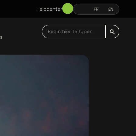
Helpcenter
NL
FR
EN
NEDERLANDS
FRANÇAIS
ENGLISH
Begin hier te typen navbar
ws