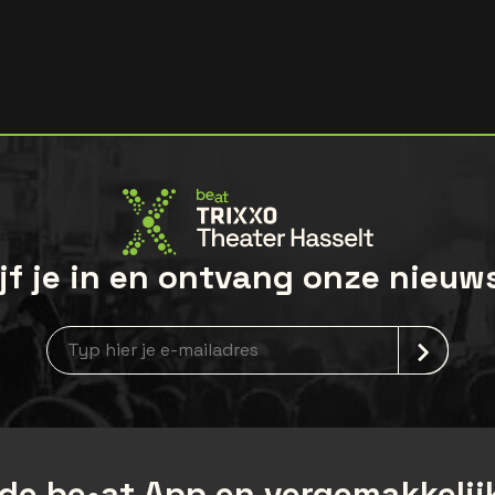
jf je in en ontvang onze nieuw
Nieuwsbrief aanmelding
de be•at App en vergemakkelijk