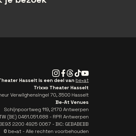
Instagram
Facebook
Threads
Tiktok
Youtube
Theater Hasselt is een deel van
be•at
Trixxo Theater Hasselt
eur Verwilghensingel 70, 3500 Hasselt
Be-At Venues
Schijnpoortweg 119, 2170 Antwerpen
TW (BE) 0461.051.688 - RPR Antwerpen
: BE93 2200 4925 0067 - BIC: GEBABEBB
© be•at - Alle rechten voorbehouden