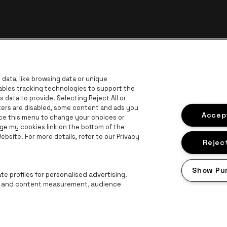
data, like browsing data or unique
nables tracking technologies to support the
data to provide. Selecting Reject All or
ckers are disabled, some content and ads you
ar de website van Europcar
Ga naar de website van Voka Limburg
Accept
Ga
ace this menu to change your choices or
Ga naar de website van Jup
ge my cookies link on the bottom of the
bsite. For more details, refer to our Privacy
Ga naar de website van Het logo van 
G
Ga naar d
bsite van Champagne Pommery
Reject
naar de website van Het logo van Jameson in offwhite
n Aperol
Show Pu
Ga naar de website van Lotto
e profiles for personalised advertising.
ng and content measurement, audience
roclaimer
Cookies
Manage my cookies
Privacy
Algemene voorwaard