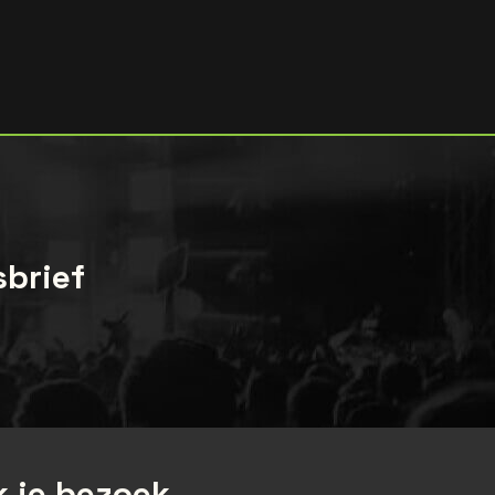
sbrief
 je bezoek