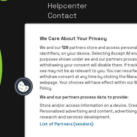
Helpcenter
Contact
We Care About Your Privacy
We and our
128
partners store and access personal 
identifiers, on your device. Selecting Accept All e
purposes shown under we and our partners process 
withdrawing your consent will disable them. If tra
Ga na
Ga naar de website van Trixxo
see may not be as relevant to you. You can resurf
withdraw consent at any time by clicking the Mana
webpage. Your choices will have effect within our We
Ga naar de we
Ga 
Ga naar de website van Het logo va
Policy.
We and our partners process data to provide:
Store and/or access information on a device. Creat
Personalised advertising and content, advertisi
research and services development.
List of Partners (vendors)
P