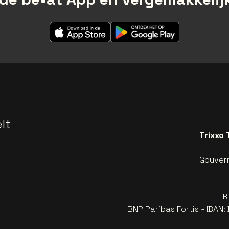
lt
Trixxo 
Gouvern
B
BNP Paribas Fortis - IBAN