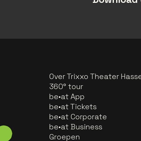
Over Trixxo Theater Hasse
360° tour
be•at App
be•at Tickets
be•at Corporate
be•at Business
Groepen