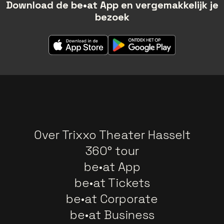
Download de be•at App en vergemakkelijk je
bezoek
Over Trixxo Theater Hasselt
360° tour
be•at App
be•at Tickets
be•at Corporate
be•at Business