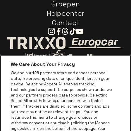
Groepen
Helpcenter
Contact
Instagram
Facebook
Threads
Tiktok
Youtube
Ga naar de webs
Ga naar de website van Trixxo
We Care About Your Privacy
Ga naar de website van Voka Limburg
Ga naar de website van 
We and our
128
partners store and access personal
data, like browsing data or unique identifiers, on your
Ga naar de website van Re
device. Selecting Accept All enables tracking
Ga naar de website van Coca-Cola
Ga naar de 
technologies to support the purposes shown under we
and our partners process data to provide. Selecting
Reject All or withdrawing your consent will disable
Ga naar de website van Champagne Pomm
Ga naar de website van
them. If trackers are disabled, some content and ads
you see may not be as relevant to you. You can
Ga naar de website van Het logo van
Ga naar de 
Ga naar de websit
resurface this menu to change your choices or
withdraw consent at any time by clicking the Manage
my cookies link on the bottom of the webpage. Your