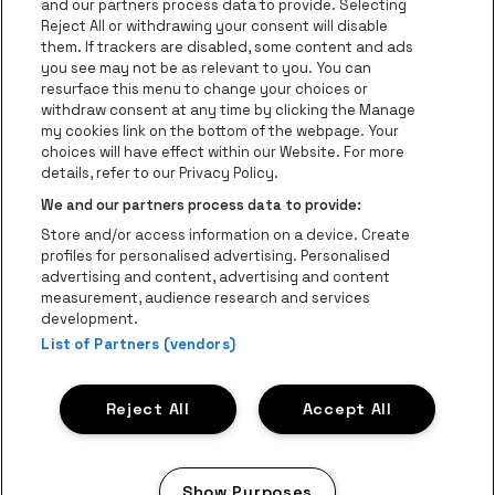
and our partners process data to provide. Selecting
Reject All or withdrawing your consent will disable
Ga naar de website van Champagne Pomm
Ga naar de website van
them. If trackers are disabled, some content and ads
you see may not be as relevant to you. You can
Ga naar de website van Het logo van
Ga naar de 
Ga naar de websit
resurface this menu to change your choices or
withdraw consent at any time by clicking the Manage
my cookies link on the bottom of the webpage. Your
Ga naar de website v
choices will have effect within our Website. For more
Ga naar de website van Holiday Inn
Trixxo Theater Hasselt is een deel van
be•at
Ga naar de w
details, refer to our Privacy Policy.
Trixxo Theater Hasselt
We and our partners process data to provide:
Gouverneur Verwilghensingel 70, 3500 Hasselt
Store and/or access information on a device. Create
Be-At Venues
profiles for personalised advertising. Personalised
Schijnpoortweg 119, 2170 Antwerpen
advertising and content, advertising and content
BTW (BE) 0461.051.688 - RPR Antwerpen
measurement, audience research and services
BNP Paribas Fortis - IBAN: BE93 2200 4925 0067 - BIC:
development.
List of Partners (vendors)
GEBABEBB
© be•at - Alle rechten voorbehouden
Reject All
Accept All
Proclaimer
Cookies
Manage my cookies
Privacy
Algemene voorwaarden
Show Purposes