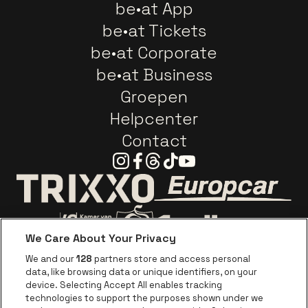
be•at App
be•at Tickets
be•at Corporate
be•at Business
Groepen
Helpcenter
Contact
Instagram
Facebook
Threads
Tiktok
Youtube
Ga naar de webs
Ga naar de website van Trixxo
We Care About Your Privacy
Ga naar de website van Voka Limburg
Ga naar de website van 
We and our
128
partners store and access personal
data, like browsing data or unique identifiers, on your
Ga naar de website van Re
device. Selecting Accept All enables tracking
Ga naar de website van Coca-Cola
Ga naar de 
technologies to support the purposes shown under we