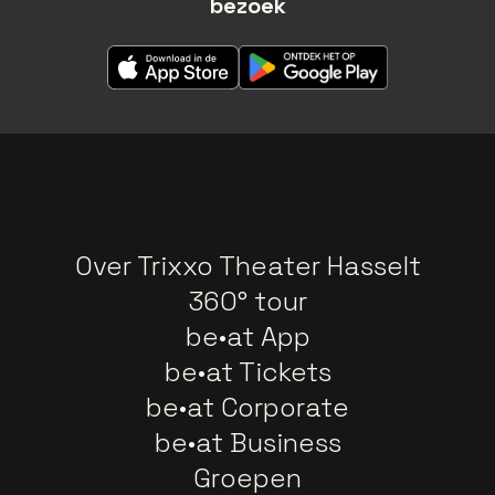
bezoek
Over Trixxo Theater Hasselt
360° tour
be•at App
be•at Tickets
be•at Corporate
be•at Business
Groepen