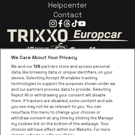
Helpcenter
Contact
Instagram
Facebook
Threads
Tiktok
Youtube
Ga naar de webs
Ga naar de website van Trixxo
We Care About Your Privacy
Ga naar de website van Voka Limburg
Ga naar de website van 
We and our
128
partners store and access personal
data, like browsing data or unique identifiers, on your
Ga naar de website van Re
device. Selecting Accept All enables tracking
Ga naar de website van Coca-Cola
Ga naar de 
technologies to support the purposes shown under we
and our partners process data to provide. Selecting
Reject All or withdrawing your consent will disable
Ga naar de website van Champagne Pomm
Ga naar de website van
them. If trackers are disabled, some content and ads
you see may not be as relevant to you. You can
Ga naar de website van Het logo van
Ga naar de 
Ga naar de websit
resurface this menu to change your choices or
withdraw consent at any time by clicking the Manage
my cookies link on the bottom of the webpage. Your
Ga naar de website v
choices will have effect within our Website. For more
Ga naar de website van Holiday Inn
Trixxo Theater Hasselt is een deel van
be•at
Ga naar de w