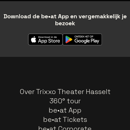
Download de be•at App en vergemakkelijk je
bezoek
Over Trixxo Theater Hasselt
360° tour
be•at App
be•at Tickets
be•at Corporate