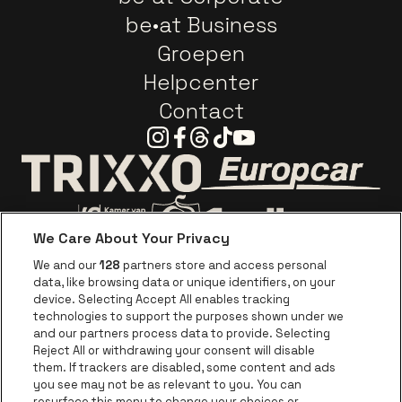
be•at Business
Groepen
Helpcenter
Contact
Instagram
Facebook
Threads
Tiktok
Youtube
Ga naar de webs
Ga naar de website van Trixxo
We Care About Your Privacy
Ga naar de website van Voka Limburg
Ga naar de website van 
We and our
128
partners store and access personal
data, like browsing data or unique identifiers, on your
Ga naar de website van Re
device. Selecting Accept All enables tracking
Ga naar de website van Coca-Cola
Ga naar de 
technologies to support the purposes shown under we
and our partners process data to provide. Selecting
Reject All or withdrawing your consent will disable
Ga naar de website van Champagne Pomm
Ga naar de website van
them. If trackers are disabled, some content and ads
you see may not be as relevant to you. You can
Ga naar de website van Het logo van
Ga naar de 
Ga naar de websit
resurface this menu to change your choices or