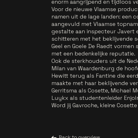
enorm aangrijpend en tijdloos ve
Voor de nieuwe Vlaamse produc
namen uit de lage landen: een 
aangevuld met Vlaamse topnamen
gestalte aan inspecteur Javert e
schitteren met het beklijvende 
Geel en Goele De Raedt vormen 
met een bedenkelijke reputatie.
Ook de sterkhouders uit de Nede
Milan van Waardenburg de hoofd
Hewitt terug als Fantine die eer
maakte met haar beklijvende ver
Gerritsma als Cosette, Michael 
Luykx als studentenleider Enjolras
Word jij Gavroche, kleine Cosett
Back to overview