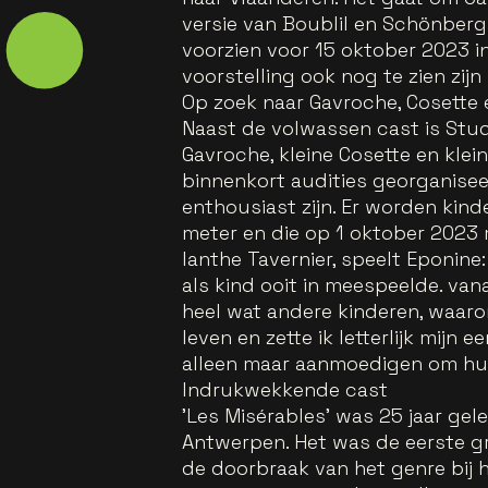
versie van Boublil en Schönbergs
voorzien voor 15 oktober 2023 
voorstelling ook nog te zien zijn 
Op zoek naar Gavroche, Cosette
Naast de volwassen cast is Stud
Gavroche, kleine Cosette en klei
binnenkort audities georganiseer
enthousiast zijn. Er worden kinde
meter en die op 1 oktober 2023 m
Ianthe Tavernier, speelt Eponine
als kind ooit in meespeelde. vana
heel wat andere kinderen, waaron
leven en zette ik letterlijk mijn 
alleen maar aanmoedigen om hun
Indrukwekkende cast
'Les Misérables' was 25 jaar ge
Antwerpen. Het was de eerste g
de doorbraak van het genre bij h