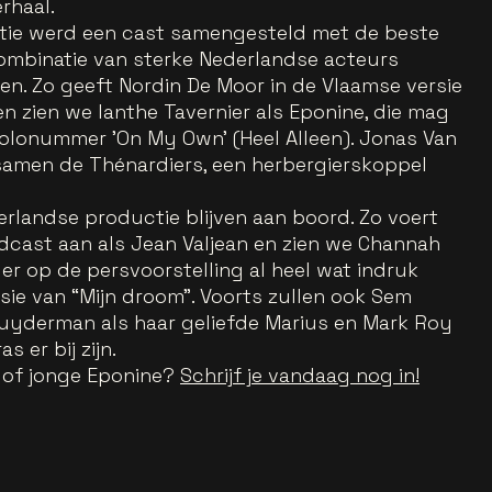
rhaal.
tie werd een cast samengesteld met de beste
combinatie van sterke Nederlandse acteurs
. Zo geeft Nordin De Moor in de Vlaamse versie
n zien we Ianthe Tavernier als Eponine, die mag
solonummer 'On My Own' (Heel Alleen). Jonas Van
samen de Thénardiers, een herbergierskoppel
rlandse productie blijven aan boord. Zo voert
cast aan als Jean Valjean en zien we Channah
der op de persvoorstelling al heel wat indruk
sie van “Mijn droom”. Voorts zullen ook Sem
Muyderman als haar geliefde Marius en Mark Roy
 er bij zijn.
e of jonge Eponine?
Schrijf je vandaag nog in!