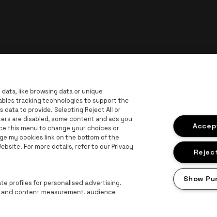
data, like browsing data or unique
nables tracking technologies to support the
data to provide. Selecting Reject All or
ckers are disabled, some content and ads you
 website of Europcar
Go to website of Voka Limburg
Accept
Go
ace this menu to change your choices or
Go to website of Jupiler
ge my cookies link on the bottom of the
Go to website of The Lillet logo in 
G
bsite. For more details, refer to our Privacy
Go to web
 of Champagne Pommery
Reject
to website of The Jameson logo in off‑white
Show Pu
Go to website of Lotto
e profiles for personalised advertising.
ng and content measurement, audience