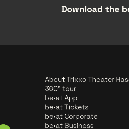
Download the be
About Trixxo Theater Has
360° tour
be•at App
be•at Tickets
be•at Corporate
be•at Business