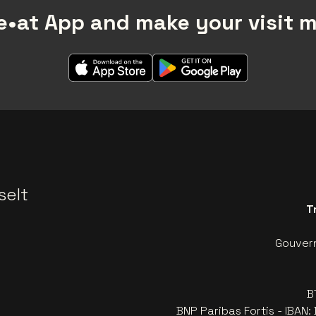
•at App and make your visit 
selt
T
Gouvern
B
BNP Paribas Fortis - IBAN