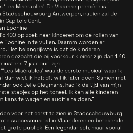
 'Les Misérables'. De Vlaamse première is
in Stadsschouwburg Antwerpen, nadien zal de
in Capitole Gent.
 en Eponine
io 100 op zoek naar kinderen om de rollen van
ne Eponine in te vullen. Daarom worden er
d. Het belangrijkste is dat de kinderen
ren gezocht die bij voorkeur kleiner zijn dan 1.40
instens 7 jaar oud zijn.
: "'Les Misérables' was de eerste musical waar ik
f dan wist ik het: dit wil ik later doen! Samen met
der ook Jelle Cleymans, had ik de tijd van mijn
eerste stapjes op het toneel. Ik kan alle kinderen
 kans te wagen en auditie te doen."
leden voor het eerst te zien in Stadsschouwburg
rote succesmusical in Vlaanderen en betekende
et grote publiek. Een legendarisch, maar vooral