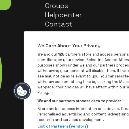
Groups
Helpcenter
Contact
We Care About Your Privacy
We and our
128
partners store and access personal 
identifiers, on your device. Selecting Accept All e
purposes shown under we and our partners process 
withdrawing your consent will disable them. If tra
Go to
Go to website of Trixxo
see may not be as relevant to you. You can resurf
withdraw consent at any time by clicking the Mana
webpage. Your choices will have effect within our We
Go to website
Go 
Go to website of Aperol's logo
Policy.
We and our partners process data to provide:
Store and/or access information on a device. Creat
Personalised advertising and content, advertisi
research and services development.
List of Partners (vendors)