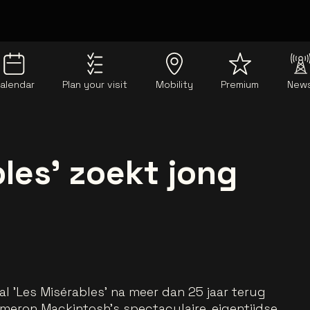
alendar
Plan your visit
Mobility
Premium
New
les' zoekt jong
l 'Les Misérables' na meer dan 25 jaar terug
meron Mackintosh's spectaculaire, eigentijdse