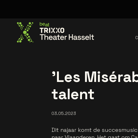
C
Go to the homepage
'Les Misérab
talent
03.05.2023
Dit najaar komt de succesmusica
naar Vlaanderen. Het gaat om Ca