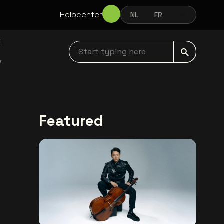
Helpcenter
NL
FR
EN
NEDERLANDS
FRANÇAIS
ENGLISH
Start typing here navbar
s
Featured