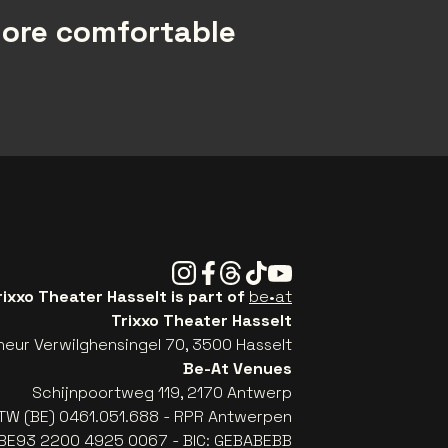
more comfortable
Instagram
Facebook
Threads
Tiktok
Youtube
rixxo Theater Hasselt is part of
be•at
Trixxo Theater Hasselt
eur Verwilghensingel 70, 3500 Hasselt
Be-At Venues
Schijnpoortweg 119, 2170 Antwerp
TW (BE) 0461.051.688 - RPR Antwerpen
: BE93 2200 4925 0067 - BIC: GEBABEBB