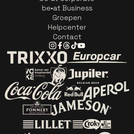
be•at Business
Groepen
Helpcenter
Contact
Instagram
Facebook
Threads
Tiktok
Youtube
Ga naar de webs
Ga naar de website van Trixxo
Ga naar de website van Voka Limburg
Ga naar de website van 
Ga naar de website van Re
Ga naar de website van Coca-Cola
Ga naar de 
Ga naar de website van Champagne Pomm
Ga naar de website van
Ga naar de website van Het logo van
Ga naar de 
Ga naar de websit