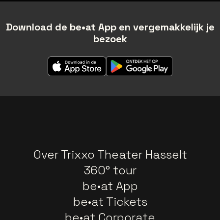
Download de be•at App en vergemakkelijk je
bezoek
Over Trixxo Theater Hasselt
360° tour
be•at App
be•at Tickets
be•at Corporate